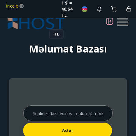
1 $ =
İncele
46,64
TL
TL
Məlumat Bazası