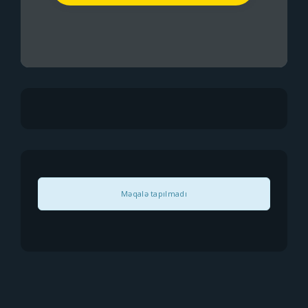
Məqalə tapılmadı