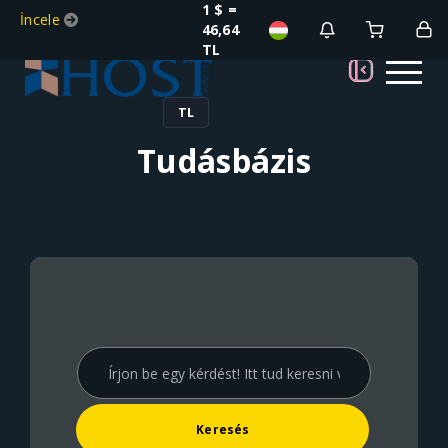
1 $ =
İncele
46,64
TL
TL
Tudásbázis