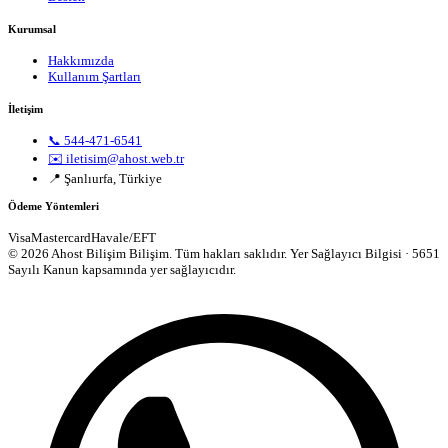
Kurumsal
Hakkımızda
Kullanım Şartları
İletişim
📞 544-471-6541
✉️ iletisim@ahost.web.tr
📍 Şanlıurfa, Türkiye
Ödeme Yöntemleri
Visa
Mastercard
Havale/EFT
© 2026 Ahost Bilişim Bilişim. Tüm hakları saklıdır.
Yer Sağlayıcı Bilgisi · 5651
Sayılı Kanun kapsamında yer sağlayıcıdır.