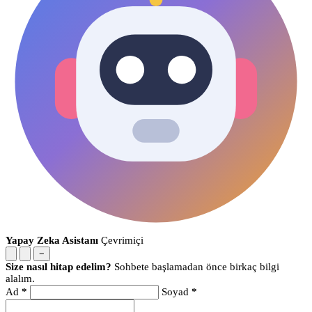
Yapay Zeka Asistanı
Çevrimiçi
−
Size nasıl hitap edelim?
Sohbete başlamadan önce birkaç bilgi
alalım.
Ad
*
Soyad
*