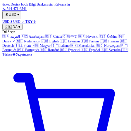
ticket Destek
book Bilgi Bankası
star Referanslar
📞 544-471-6541
💰
USD
▾
USD
$ USD
✓
TRY
₺
🇩🇰
DA
▾
Dil Seçin
🇸🇦
العربية
🇦🇿
Azerbaijani
🇪🇸
Català
🇨🇳
中文
🇭🇷
Hrvatski
🇨🇿
Čeština
🇩🇰
Dansk
✓
🇳🇱
Nederlands
🇬🇧
English
🇪🇪
Estonian
🇮🇷
Persian
🇫🇷
Français
🇩🇪
Deutsch
🇮🇱
עברית
🇭🇺
Magyar
🇮🇹
Italiano
🇲🇰
Macedonian
🇳🇴
Norwegian
🇵🇹
Português
🇵🇹
Português
🇷🇴
Română
🇷🇺
Русский
🇪🇸
Español
🇸🇪
Svenska
🇹🇷
Türkçe
🌐
Українська