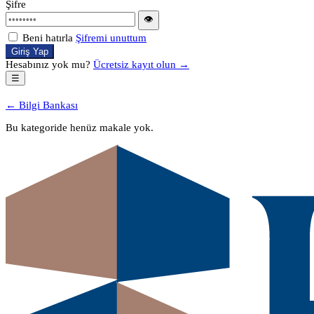
Şifre
👁
Beni hatırla
Şifremi unuttum
Giriş Yap
Hesabınız yok mu?
Ücretsiz kayıt olun →
☰
← Bilgi Bankası
Bu kategoride henüz makale yok.