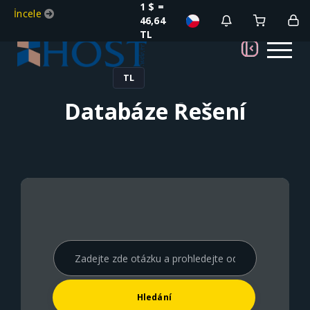
1 $ =
İncele
46,64
TL
TL
Databáze Řešení