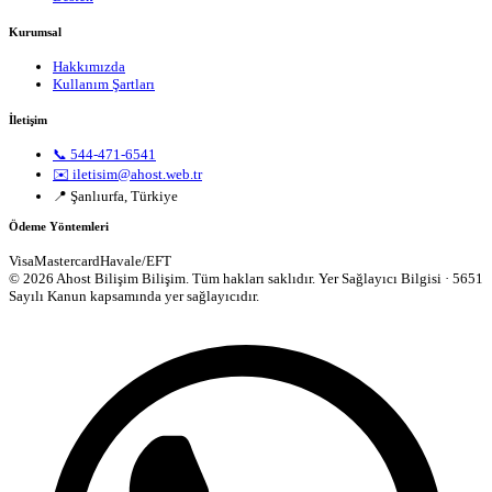
Kurumsal
Hakkımızda
Kullanım Şartları
İletişim
📞 544-471-6541
✉️ iletisim@ahost.web.tr
📍 Şanlıurfa, Türkiye
Ödeme Yöntemleri
Visa
Mastercard
Havale/EFT
© 2026 Ahost Bilişim Bilişim. Tüm hakları saklıdır.
Yer Sağlayıcı Bilgisi · 5651
Sayılı Kanun kapsamında yer sağlayıcıdır.