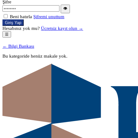
Şifre
👁
Beni hatırla
Şifremi unuttum
Giriş Yap
Hesabınız yok mu?
Ücretsiz kayıt olun →
☰
← Bilgi Bankası
Bu kategoride henüz makale yok.