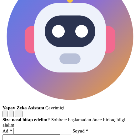
Yapay Zeka Asistanı
Çevrimiçi
−
Size nasıl hitap edelim?
Sohbete başlamadan önce birkaç bilgi
alalım.
Ad
*
Soyad
*