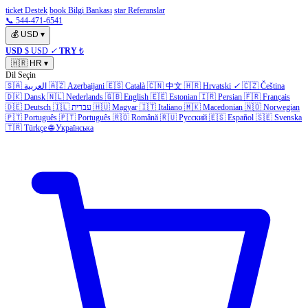
ticket Destek
book Bilgi Bankası
star Referanslar
📞 544-471-6541
💰
USD
▾
USD
$ USD
✓
TRY
₺
🇭🇷
HR
▾
Dil Seçin
🇸🇦
العربية
🇦🇿
Azerbaijani
🇪🇸
Català
🇨🇳
中文
🇭🇷
Hrvatski
✓
🇨🇿
Čeština
🇩🇰
Dansk
🇳🇱
Nederlands
🇬🇧
English
🇪🇪
Estonian
🇮🇷
Persian
🇫🇷
Français
🇩🇪
Deutsch
🇮🇱
עברית
🇭🇺
Magyar
🇮🇹
Italiano
🇲🇰
Macedonian
🇳🇴
Norwegian
🇵🇹
Português
🇵🇹
Português
🇷🇴
Română
🇷🇺
Русский
🇪🇸
Español
🇸🇪
Svenska
🇹🇷
Türkçe
🌐
Українська