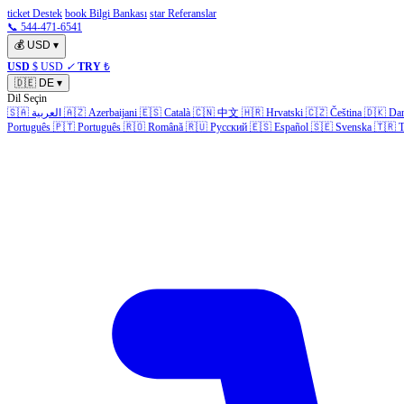
ticket Destek
book Bilgi Bankası
star Referanslar
📞 544-471-6541
💰
USD
▾
USD
$ USD
✓
TRY
₺
🇩🇪
DE
▾
Dil Seçin
🇸🇦
العربية
🇦🇿
Azerbaijani
🇪🇸
Català
🇨🇳
中文
🇭🇷
Hrvatski
🇨🇿
Čeština
🇩🇰
Da
Português
🇵🇹
Português
🇷🇴
Română
🇷🇺
Русский
🇪🇸
Español
🇸🇪
Svenska
🇹🇷
T