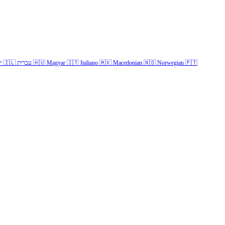
✓
🇮🇱
עברית
🇭🇺
Magyar
🇮🇹
Italiano
🇲🇰
Macedonian
🇳🇴
Norwegian
🇵🇹