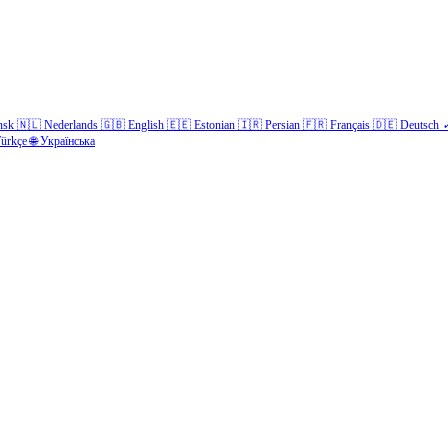
nsk
🇳🇱
Nederlands
🇬🇧
English
🇪🇪
Estonian
🇮🇷
Persian
🇫🇷
Français
🇩🇪
Deutsch
ürkçe
🌐
Українська