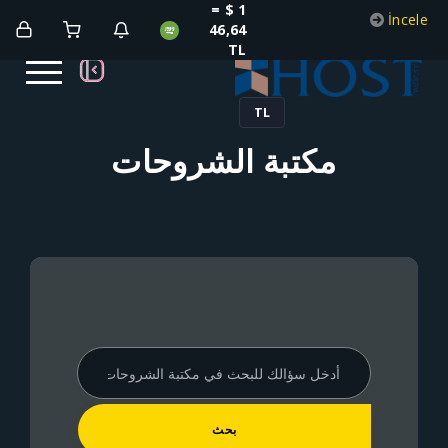
1 $ =
46,64
TL
TL
كتبة الشروحات