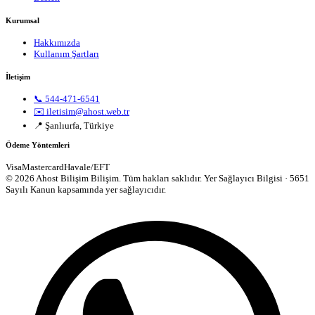
Kurumsal
Hakkımızda
Kullanım Şartları
İletişim
📞 544-471-6541
✉️ iletisim@ahost.web.tr
📍 Şanlıurfa, Türkiye
Ödeme Yöntemleri
Visa
Mastercard
Havale/EFT
© 2026 Ahost Bilişim Bilişim. Tüm hakları saklıdır.
Yer Sağlayıcı Bilgisi · 5651
Sayılı Kanun kapsamında yer sağlayıcıdır.