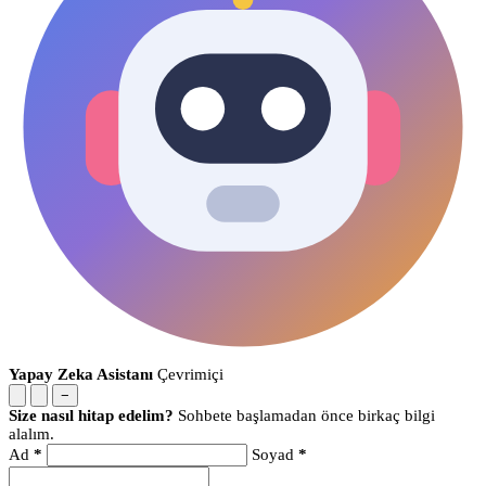
Yapay Zeka Asistanı
Çevrimiçi
−
Size nasıl hitap edelim?
Sohbete başlamadan önce birkaç bilgi
alalım.
Ad
*
Soyad
*