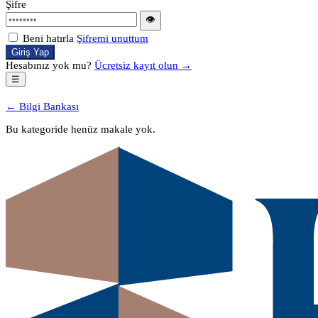
Şifre
👁
Beni hatırla
Şifremi unuttum
Giriş Yap
Hesabınız yok mu?
Ücretsiz kayıt olun →
☰
← Bilgi Bankası
Bu kategoride henüz makale yok.