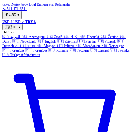
ticket Destek
book Bilgi Bankası
star Referanslar
📞 544-471-6541
💰
USD
▾
USD
$ USD
✓
TRY
₺
🇩🇪
DE
▾
Dil Seçin
🇸🇦
العربية
🇦🇿
Azerbaijani
🇪🇸
Català
🇨🇳
中文
🇭🇷
Hrvatski
🇨🇿
Čeština
🇩🇰
Dansk
🇳🇱
Nederlands
🇬🇧
English
🇪🇪
Estonian
🇮🇷
Persian
🇫🇷
Français
🇩🇪
Deutsch
✓
🇮🇱
עברית
🇭🇺
Magyar
🇮🇹
Italiano
🇲🇰
Macedonian
🇳🇴
Norwegian
🇵🇹
Português
🇵🇹
Português
🇷🇴
Română
🇷🇺
Русский
🇪🇸
Español
🇸🇪
Svenska
🇹🇷
Türkçe
🌐
Українська