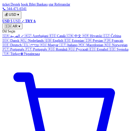
ticket Destek
book Bilgi Bankası
star Referanslar
📞 544-471-6541
💰
USD
▾
USD
$ USD
✓
TRY
₺
🇸🇦
AR
▾
Dil Seçin
Čeština
🇨🇿
Hrvatski
🇭🇷
中文
🇨🇳
Català
🇪🇸
Azerbaijani
🇦🇿
✓
العربية
🇸🇦
🇩🇰
Dansk
🇳🇱
Nederlands
🇬🇧
English
🇪🇪
Estonian
🇮🇷
Persian
🇫🇷
Français
Norwegian
🇳🇴
Macedonian
🇲🇰
Italiano
🇮🇹
Magyar
🇭🇺
עברית
🇮🇱
Deutsch
🇩🇪
🇵🇹
Português
🇵🇹
Português
🇷🇴
Română
🇷🇺
Русский
🇪🇸
Español
🇸🇪
Svenska
🇹🇷
Türkçe
🌐
Українська