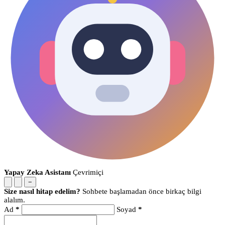
Yapay Zeka Asistanı
Çevrimiçi
−
Size nasıl hitap edelim?
Sohbete başlamadan önce birkaç bilgi
alalım.
Ad
*
Soyad
*