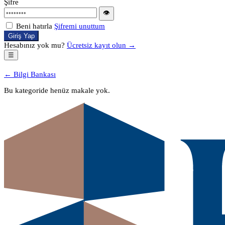
Şifre
👁
Beni hatırla
Şifremi unuttum
Giriş Yap
Hesabınız yok mu?
Ücretsiz kayıt olun →
☰
← Bilgi Bankası
Bu kategoride henüz makale yok.