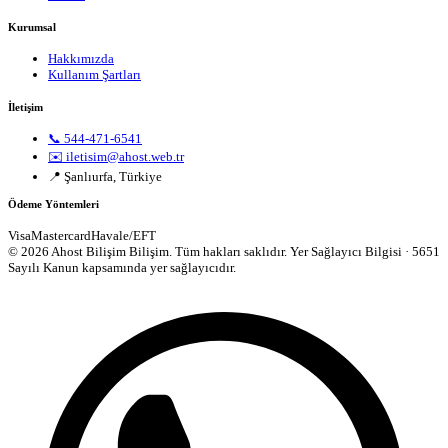
Kurumsal
Hakkımızda
Kullanım Şartları
İletişim
📞 544-471-6541
✉️ iletisim@ahost.web.tr
📍 Şanlıurfa, Türkiye
Ödeme Yöntemleri
Visa
Mastercard
Havale/EFT
© 2026 Ahost Bilişim Bilişim. Tüm hakları saklıdır.
Yer Sağlayıcı Bilgisi · 5651
Sayılı Kanun kapsamında yer sağlayıcıdır.