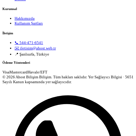
Kurumsal
Hakkımızda
Kullanım Şartları
İletişim
📞 544-471-6541
✉️ iletisim@ahost.web.tr
📍 Şanlıurfa, Türkiye
Ödeme Yöntemleri
Visa
Mastercard
Havale/EFT
© 2026 Ahost Bilişim Bilişim. Tüm hakları saklıdır.
Yer Sağlayıcı Bilgisi · 5651
Sayılı Kanun kapsamında yer sağlayıcıdır.