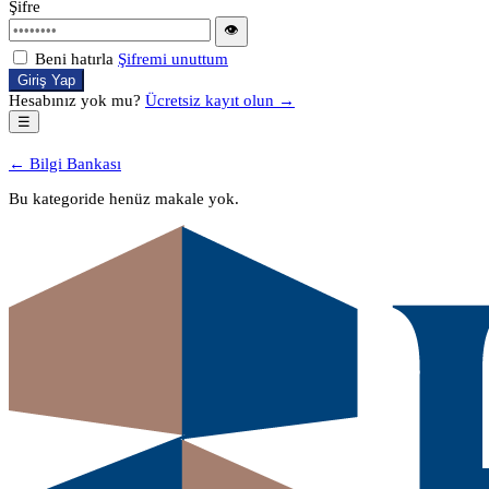
Şifre
👁
Beni hatırla
Şifremi unuttum
Giriş Yap
Hesabınız yok mu?
Ücretsiz kayıt olun →
☰
← Bilgi Bankası
Bu kategoride henüz makale yok.