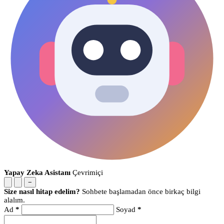
Yapay Zeka Asistanı
Çevrimiçi
−
Size nasıl hitap edelim?
Sohbete başlamadan önce birkaç bilgi
alalım.
Ad
*
Soyad
*