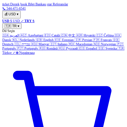
ticket Destek
book Bilgi Bankası
star Referanslar
📞 544-471-6541
💰
USD
▾
USD
$ USD
✓
TRY
₺
🇹🇷
TR
▾
Dil Seçin
🇸🇦
العربية
🇦🇿
Azerbaijani
🇪🇸
Català
🇨🇳
中文
🇭🇷
Hrvatski
🇨🇿
Čeština
🇩🇰
Dansk
🇳🇱
Nederlands
🇬🇧
English
🇪🇪
Estonian
🇮🇷
Persian
🇫🇷
Français
🇩🇪
Deutsch
🇮🇱
עברית
🇭🇺
Magyar
🇮🇹
Italiano
🇲🇰
Macedonian
🇳🇴
Norwegian
🇵🇹
Português
🇵🇹
Português
🇷🇴
Română
🇷🇺
Русский
🇪🇸
Español
🇸🇪
Svenska
🇹🇷
Türkçe
✓
🌐
Українська