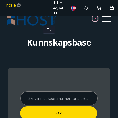
1 $ =
İncele
46,64
TL
TL
Kunnskapsbase