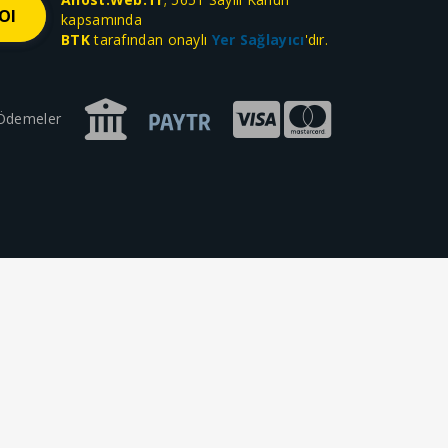
kapsamında
BTK
tarafından onaylı
Yer Sağlayıcı
'dır.
 Ödemeler