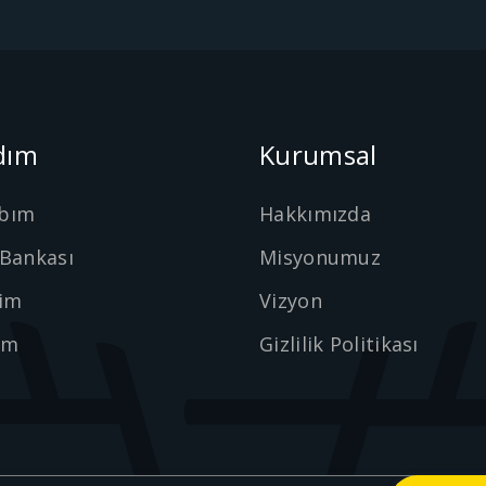
dım
Kurumsal
bım
Hakkımızda
 Bankası
Misyonumuz
şim
Vizyon
ım
Gizlilik Politikası