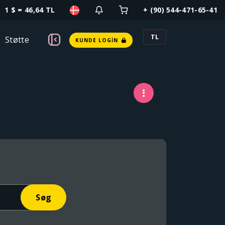
1 $ = 46,64 TL
+ (90) 544-471-65-41
TL
Støtte
KUNDE LOGIN