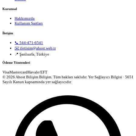
Kurumsal
Hakkımızda
Kullanım Şartları
İletişim
📞 544-471-6541
✉️ iletisim@ahost.web.tr
📍 Şanlıurfa, Türkiye
Ödeme Yöntemleri
Visa
Mastercard
Havale/EFT
© 2026 Ahost Bilişim Bilişim. Tüm hakları saklıdır.
Yer Sağlayıcı Bilgisi · 5651
Sayılı Kanun kapsamında yer sağlayıcıdır.