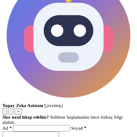
Yapay Zeka Asistanı
Çevrimiçi
−
Size nasıl hitap edelim?
Sohbete başlamadan önce birkaç bilgi
alalım.
Ad
*
Soyad
*