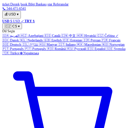
ticket Destek
book Bilgi Bankası
star Referanslar
📞 544-471-6541
💰
USD
▾
USD
$ USD
✓
TRY
₺
🇨🇿
CS
▾
Dil Seçin
🇸🇦
العربية
🇦🇿
Azerbaijani
🇪🇸
Català
🇨🇳
中文
🇭🇷
Hrvatski
🇨🇿
Čeština
✓
🇩🇰
Dansk
🇳🇱
Nederlands
🇬🇧
English
🇪🇪
Estonian
🇮🇷
Persian
🇫🇷
Français
🇩🇪
Deutsch
🇮🇱
עברית
🇭🇺
Magyar
🇮🇹
Italiano
🇲🇰
Macedonian
🇳🇴
Norwegian
🇵🇹
Português
🇵🇹
Português
🇷🇴
Română
🇷🇺
Русский
🇪🇸
Español
🇸🇪
Svenska
🇹🇷
Türkçe
🌐
Українська