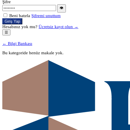
Şifre
👁
Beni hatırla
Şifremi unuttum
Giriş Yap
Hesabınız yok mu?
Ücretsiz kayıt olun →
☰
← Bilgi Bankası
Bu kategoride henüz makale yok.