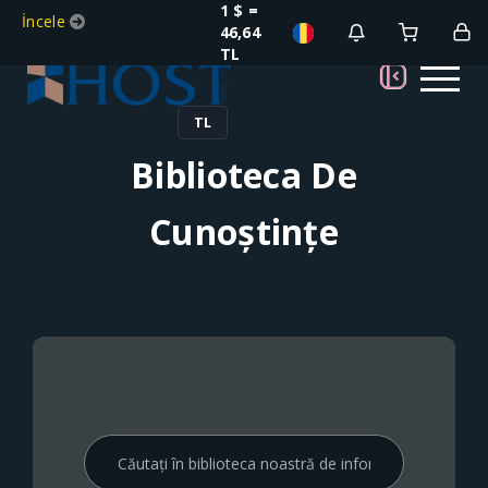
1 $ =
İncele
46,64
TL
TL
Biblioteca De
Cunoștințe