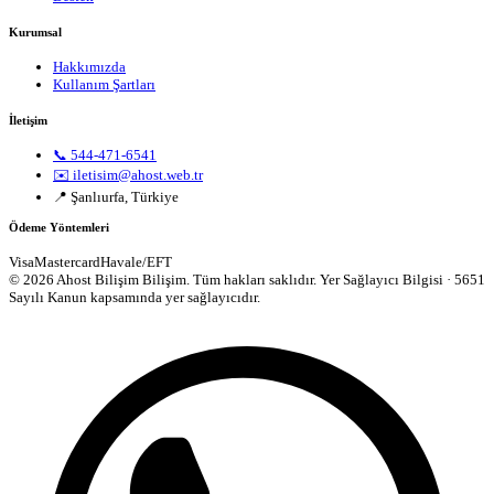
Kurumsal
Hakkımızda
Kullanım Şartları
İletişim
📞 544-471-6541
✉️ iletisim@ahost.web.tr
📍 Şanlıurfa, Türkiye
Ödeme Yöntemleri
Visa
Mastercard
Havale/EFT
© 2026 Ahost Bilişim Bilişim. Tüm hakları saklıdır.
Yer Sağlayıcı Bilgisi · 5651
Sayılı Kanun kapsamında yer sağlayıcıdır.