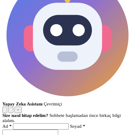
Yapay Zeka Asistanı
Çevrimiçi
−
Size nasıl hitap edelim?
Sohbete başlamadan önce birkaç bilgi
alalım.
Ad
*
Soyad
*