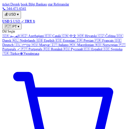
ticket Destek
book Bilgi Bankası
star Referanslar
📞 544-471-6541
💰
USD
▾
USD
$ USD
✓
TRY
₺
🇵🇹
PT
▾
Dil Seçin
🇸🇦
العربية
🇦🇿
Azerbaijani
🇪🇸
Català
🇨🇳
中文
🇭🇷
Hrvatski
🇨🇿
Čeština
🇩🇰
Dansk
🇳🇱
Nederlands
🇬🇧
English
🇪🇪
Estonian
🇮🇷
Persian
🇫🇷
Français
🇩🇪
Deutsch
🇮🇱
עברית
🇭🇺
Magyar
🇮🇹
Italiano
🇲🇰
Macedonian
🇳🇴
Norwegian
🇵🇹
Português
✓
🇵🇹
Português
🇷🇴
Română
🇷🇺
Русский
🇪🇸
Español
🇸🇪
Svenska
🇹🇷
Türkçe
🌐
Українська