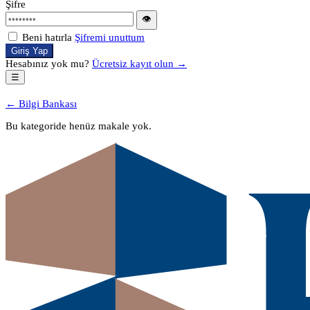
Şifre
👁
Beni hatırla
Şifremi unuttum
Giriş Yap
Hesabınız yok mu?
Ücretsiz kayıt olun →
☰
← Bilgi Bankası
Bu kategoride henüz makale yok.