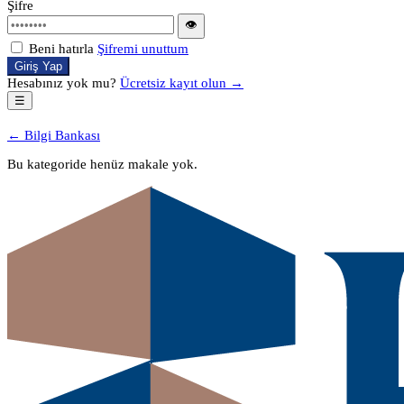
Şifre
👁
Beni hatırla
Şifremi unuttum
Giriş Yap
Hesabınız yok mu?
Ücretsiz kayıt olun →
☰
← Bilgi Bankası
Bu kategoride henüz makale yok.