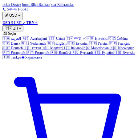
ticket Destek
book Bilgi Bankası
star Referanslar
📞 544-471-6541
💰
USD
▾
USD
$ USD
✓
TRY
₺
🇨🇳
ZH
▾
Dil Seçin
🇸🇦
العربية
🇦🇿
Azerbaijani
🇪🇸
Català
🇨🇳
中文
✓
🇭🇷
Hrvatski
🇨🇿
Čeština
🇩🇰
Dansk
🇳🇱
Nederlands
🇬🇧
English
🇪🇪
Estonian
🇮🇷
Persian
🇫🇷
Français
🇩🇪
Deutsch
🇮🇱
עברית
🇭🇺
Magyar
🇮🇹
Italiano
🇲🇰
Macedonian
🇳🇴
Norwegian
🇵🇹
Português
🇵🇹
Português
🇷🇴
Română
🇷🇺
Русский
🇪🇸
Español
🇸🇪
Svenska
🇹🇷
Türkçe
🌐
Українська