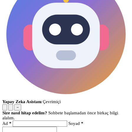
Yapay Zeka Asistanı
Çevrimiçi
−
Size nasıl hitap edelim?
Sohbete başlamadan önce birkaç bilgi
alalım.
Ad
*
Soyad
*