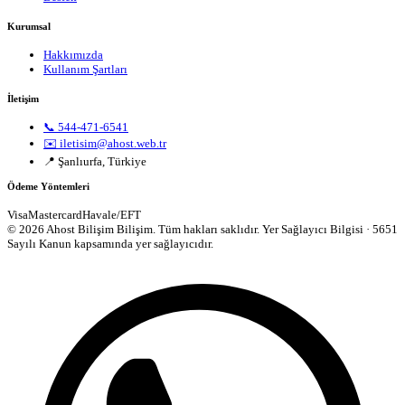
Kurumsal
Hakkımızda
Kullanım Şartları
İletişim
📞 544-471-6541
✉️ iletisim@ahost.web.tr
📍 Şanlıurfa, Türkiye
Ödeme Yöntemleri
Visa
Mastercard
Havale/EFT
© 2026 Ahost Bilişim Bilişim. Tüm hakları saklıdır.
Yer Sağlayıcı Bilgisi · 5651
Sayılı Kanun kapsamında yer sağlayıcıdır.