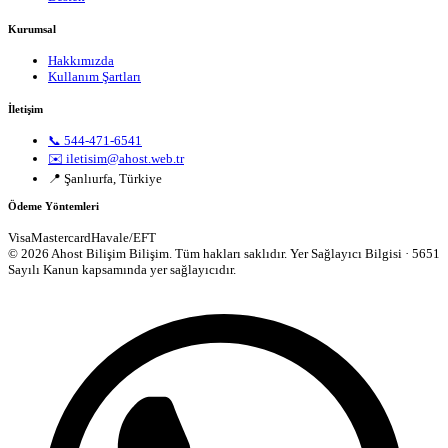
Kurumsal
Hakkımızda
Kullanım Şartları
İletişim
📞 544-471-6541
✉️ iletisim@ahost.web.tr
📍 Şanlıurfa, Türkiye
Ödeme Yöntemleri
Visa
Mastercard
Havale/EFT
© 2026 Ahost Bilişim Bilişim. Tüm hakları saklıdır.
Yer Sağlayıcı Bilgisi · 5651
Sayılı Kanun kapsamında yer sağlayıcıdır.