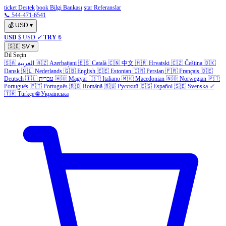
ticket Destek
book Bilgi Bankası
star Referanslar
📞 544-471-6541
💰
USD
▾
USD
$ USD
✓
TRY
₺
🇸🇪
SV
▾
Dil Seçin
🇸🇦
العربية
🇦🇿
Azerbaijani
🇪🇸
Català
🇨🇳
中文
🇭🇷
Hrvatski
🇨🇿
Čeština
🇩🇰
Dansk
🇳🇱
Nederlands
🇬🇧
English
🇪🇪
Estonian
🇮🇷
Persian
🇫🇷
Français
🇩🇪
Deutsch
🇮🇱
עברית
🇭🇺
Magyar
🇮🇹
Italiano
🇲🇰
Macedonian
🇳🇴
Norwegian
🇵🇹
Português
🇵🇹
Português
🇷🇴
Română
🇷🇺
Русский
🇪🇸
Español
🇸🇪
Svenska
✓
🇹🇷
Türkçe
🌐
Українська