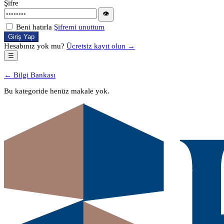
Şifre
👁
Beni hatırla
Şifremi unuttum
Giriş Yap
Hesabınız yok mu?
Ücretsiz kayıt olun →
☰
← Bilgi Bankası
Bu kategoride henüz makale yok.