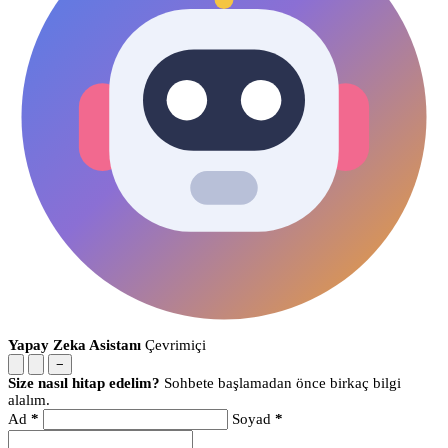
Yapay Zeka Asistanı
Çevrimiçi
−
Size nasıl hitap edelim?
Sohbete başlamadan önce birkaç bilgi
alalım.
Ad
*
Soyad
*