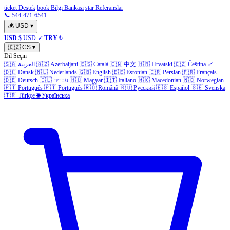
ticket Destek
book Bilgi Bankası
star Referanslar
📞 544-471-6541
💰
USD
▾
USD
$ USD
✓
TRY
₺
🇨🇿
CS
▾
Dil Seçin
🇸🇦
العربية
🇦🇿
Azerbaijani
🇪🇸
Català
🇨🇳
中文
🇭🇷
Hrvatski
🇨🇿
Čeština
✓
🇩🇰
Dansk
🇳🇱
Nederlands
🇬🇧
English
🇪🇪
Estonian
🇮🇷
Persian
🇫🇷
Français
🇩🇪
Deutsch
🇮🇱
עברית
🇭🇺
Magyar
🇮🇹
Italiano
🇲🇰
Macedonian
🇳🇴
Norwegian
🇵🇹
Português
🇵🇹
Português
🇷🇴
Română
🇷🇺
Русский
🇪🇸
Español
🇸🇪
Svenska
🇹🇷
Türkçe
🌐
Українська