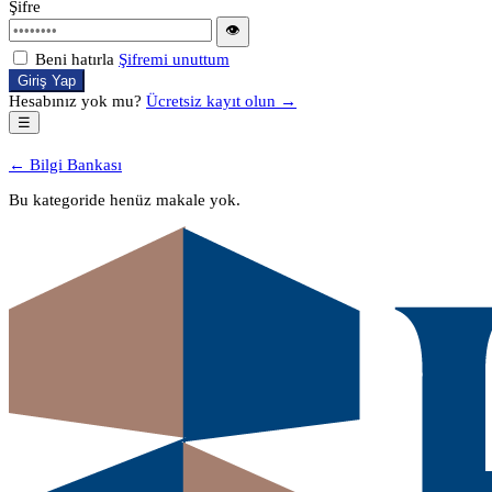
Şifre
👁
Beni hatırla
Şifremi unuttum
Giriş Yap
Hesabınız yok mu?
Ücretsiz kayıt olun →
☰
← Bilgi Bankası
Bu kategoride henüz makale yok.