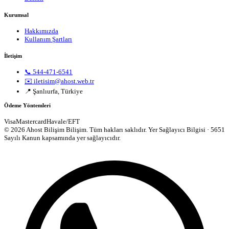
Kurumsal
Hakkımızda
Kullanım Şartları
İletişim
📞 544-471-6541
✉️ iletisim@ahost.web.tr
📍 Şanlıurfa, Türkiye
Ödeme Yöntemleri
Visa
Mastercard
Havale/EFT
© 2026 Ahost Bilişim Bilişim. Tüm hakları saklıdır.
Yer Sağlayıcı Bilgisi · 5651
Sayılı Kanun kapsamında yer sağlayıcıdır.