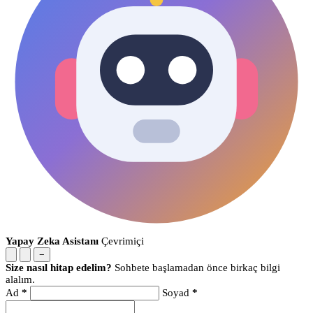
Yapay Zeka Asistanı
Çevrimiçi
−
Size nasıl hitap edelim?
Sohbete başlamadan önce birkaç bilgi
alalım.
Ad
*
Soyad
*