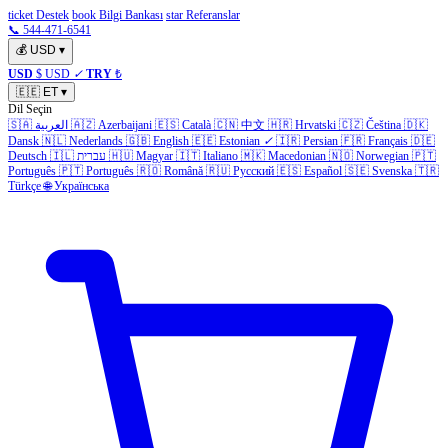
ticket Destek
book Bilgi Bankası
star Referanslar
📞 544-471-6541
💰
USD
▾
USD
$ USD
✓
TRY
₺
🇪🇪
ET
▾
Dil Seçin
🇸🇦
العربية
🇦🇿
Azerbaijani
🇪🇸
Català
🇨🇳
中文
🇭🇷
Hrvatski
🇨🇿
Čeština
🇩🇰
Dansk
🇳🇱
Nederlands
🇬🇧
English
🇪🇪
Estonian
✓
🇮🇷
Persian
🇫🇷
Français
🇩🇪
Deutsch
🇮🇱
עברית
🇭🇺
Magyar
🇮🇹
Italiano
🇲🇰
Macedonian
🇳🇴
Norwegian
🇵🇹
Português
🇵🇹
Português
🇷🇴
Română
🇷🇺
Русский
🇪🇸
Español
🇸🇪
Svenska
🇹🇷
Türkçe
🌐
Українська