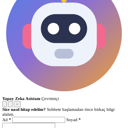
Yapay Zeka Asistanı
Çevrimiçi
−
Size nasıl hitap edelim?
Sohbete başlamadan önce birkaç bilgi
alalım.
Ad
*
Soyad
*