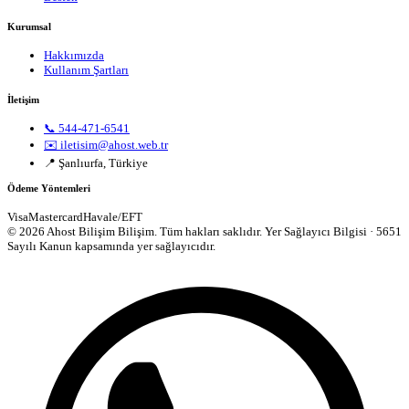
Kurumsal
Hakkımızda
Kullanım Şartları
İletişim
📞 544-471-6541
✉️ iletisim@ahost.web.tr
📍 Şanlıurfa, Türkiye
Ödeme Yöntemleri
Visa
Mastercard
Havale/EFT
© 2026 Ahost Bilişim Bilişim. Tüm hakları saklıdır.
Yer Sağlayıcı Bilgisi · 5651
Sayılı Kanun kapsamında yer sağlayıcıdır.