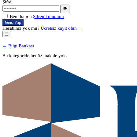
Şifre
👁
Beni hatırla
Şifremi unuttum
Giriş Yap
Hesabınız yok mu?
Ücretsiz kayıt olun →
☰
← Bilgi Bankası
Bu kategoride henüz makale yok.