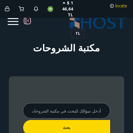
1 $ =
46,64
TL
TL
كتبة الشروحات