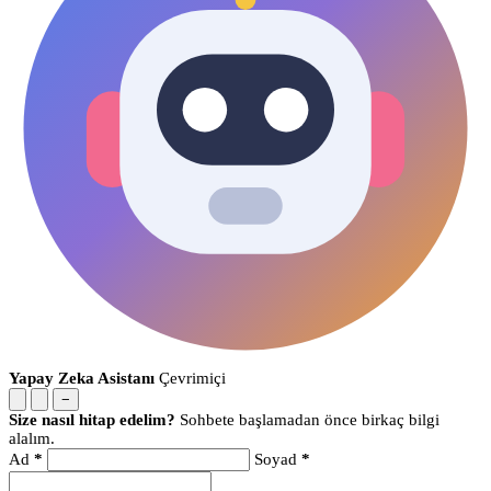
Yapay Zeka Asistanı
Çevrimiçi
−
Size nasıl hitap edelim?
Sohbete başlamadan önce birkaç bilgi
alalım.
Ad
*
Soyad
*