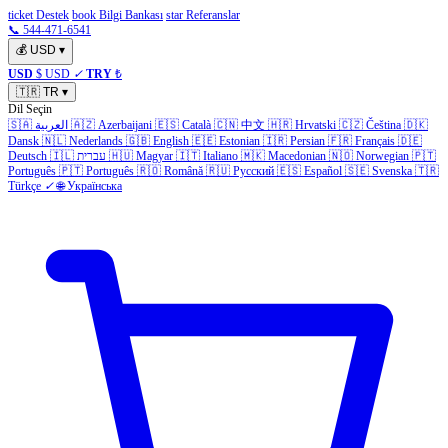
ticket Destek
book Bilgi Bankası
star Referanslar
📞 544-471-6541
💰
USD
▾
USD
$ USD
✓
TRY
₺
🇹🇷
TR
▾
Dil Seçin
🇸🇦
العربية
🇦🇿
Azerbaijani
🇪🇸
Català
🇨🇳
中文
🇭🇷
Hrvatski
🇨🇿
Čeština
🇩🇰
Dansk
🇳🇱
Nederlands
🇬🇧
English
🇪🇪
Estonian
🇮🇷
Persian
🇫🇷
Français
🇩🇪
Deutsch
🇮🇱
עברית
🇭🇺
Magyar
🇮🇹
Italiano
🇲🇰
Macedonian
🇳🇴
Norwegian
🇵🇹
Português
🇵🇹
Português
🇷🇴
Română
🇷🇺
Русский
🇪🇸
Español
🇸🇪
Svenska
🇹🇷
Türkçe
✓
🌐
Українська