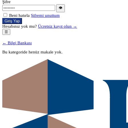
Şifre
👁
Beni hatırla
Şifremi unuttum
Giriş Yap
Hesabınız yok mu?
Ücretsiz kayıt olun →
☰
← Bilgi Bankası
Bu kategoride henüz makale yok.