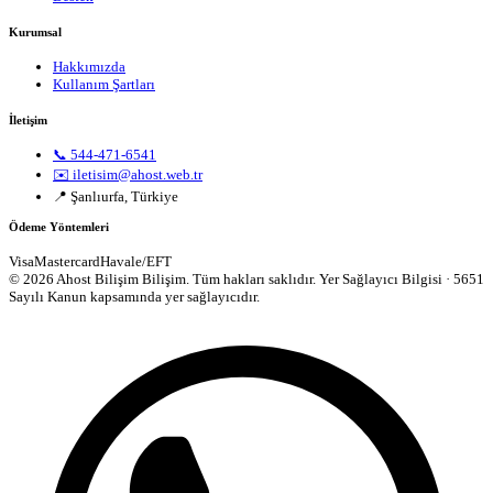
Kurumsal
Hakkımızda
Kullanım Şartları
İletişim
📞 544-471-6541
✉️ iletisim@ahost.web.tr
📍 Şanlıurfa, Türkiye
Ödeme Yöntemleri
Visa
Mastercard
Havale/EFT
© 2026 Ahost Bilişim Bilişim. Tüm hakları saklıdır.
Yer Sağlayıcı Bilgisi · 5651
Sayılı Kanun kapsamında yer sağlayıcıdır.