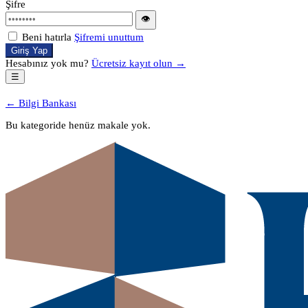
Şifre
👁
Beni hatırla
Şifremi unuttum
Giriş Yap
Hesabınız yok mu?
Ücretsiz kayıt olun →
☰
← Bilgi Bankası
Bu kategoride henüz makale yok.