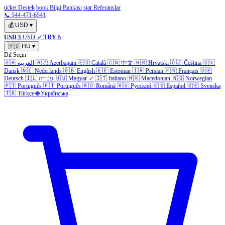
ticket Destek
book Bilgi Bankası
star Referanslar
📞 544-471-6541
💰
USD
▾
USD
$ USD
✓
TRY
₺
🇭🇺
HU
▾
Dil Seçin
🇸🇦
العربية
🇦🇿
Azerbaijani
🇪🇸
Català
🇨🇳
中文
🇭🇷
Hrvatski
🇨🇿
Čeština
🇩🇰
Dansk
🇳🇱
Nederlands
🇬🇧
English
🇪🇪
Estonian
🇮🇷
Persian
🇫🇷
Français
🇩🇪
Deutsch
🇮🇱
עברית
🇭🇺
Magyar
✓
🇮🇹
Italiano
🇲🇰
Macedonian
🇳🇴
Norwegian
🇵🇹
Português
🇵🇹
Português
🇷🇴
Română
🇷🇺
Русский
🇪🇸
Español
🇸🇪
Svenska
🇹🇷
Türkçe
🌐
Українська