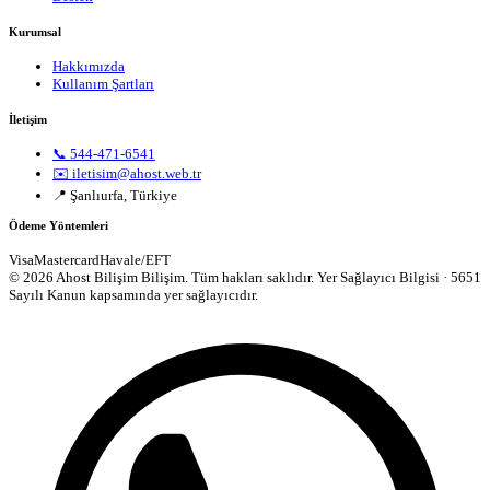
Kurumsal
Hakkımızda
Kullanım Şartları
İletişim
📞 544-471-6541
✉️ iletisim@ahost.web.tr
📍 Şanlıurfa, Türkiye
Ödeme Yöntemleri
Visa
Mastercard
Havale/EFT
© 2026 Ahost Bilişim Bilişim. Tüm hakları saklıdır.
Yer Sağlayıcı Bilgisi · 5651
Sayılı Kanun kapsamında yer sağlayıcıdır.