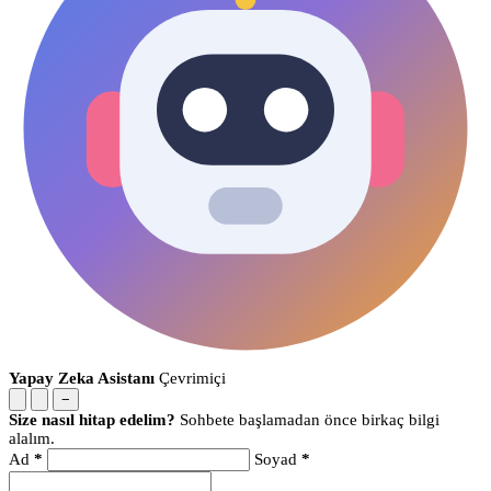
Yapay Zeka Asistanı
Çevrimiçi
−
Size nasıl hitap edelim?
Sohbete başlamadan önce birkaç bilgi
alalım.
Ad
*
Soyad
*