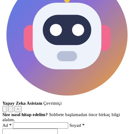
Yapay Zeka Asistanı
Çevrimiçi
−
Size nasıl hitap edelim?
Sohbete başlamadan önce birkaç bilgi
alalım.
Ad
*
Soyad
*