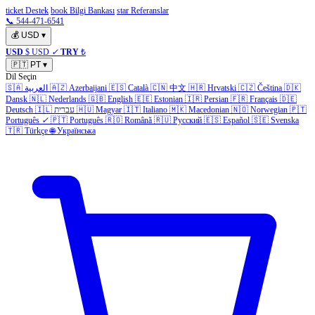
ticket Destek
book Bilgi Bankası
star Referanslar
📞 544-471-6541
💰
USD
▾
USD
$ USD
✓
TRY
₺
🇵🇹
PT
▾
Dil Seçin
🇸🇦
العربية
🇦🇿
Azerbaijani
🇪🇸
Català
🇨🇳
中文
🇭🇷
Hrvatski
🇨🇿
Čeština
🇩🇰
Dansk
🇳🇱
Nederlands
🇬🇧
English
🇪🇪
Estonian
🇮🇷
Persian
🇫🇷
Français
🇩🇪
Deutsch
🇮🇱
עברית
🇭🇺
Magyar
🇮🇹
Italiano
🇲🇰
Macedonian
🇳🇴
Norwegian
🇵🇹
Português
✓
🇵🇹
Português
🇷🇴
Română
🇷🇺
Русский
🇪🇸
Español
🇸🇪
Svenska
🇹🇷
Türkçe
🌐
Українська