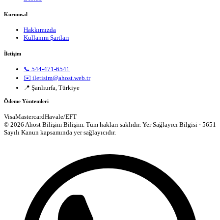
Kurumsal
Hakkımızda
Kullanım Şartları
İletişim
📞 544-471-6541
✉️ iletisim@ahost.web.tr
📍 Şanlıurfa, Türkiye
Ödeme Yöntemleri
Visa
Mastercard
Havale/EFT
© 2026 Ahost Bilişim Bilişim. Tüm hakları saklıdır.
Yer Sağlayıcı Bilgisi · 5651
Sayılı Kanun kapsamında yer sağlayıcıdır.