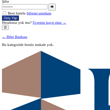
Şifre
👁
Beni hatırla
Şifremi unuttum
Giriş Yap
Hesabınız yok mu?
Ücretsiz kayıt olun →
☰
← Bilgi Bankası
Bu kategoride henüz makale yok.