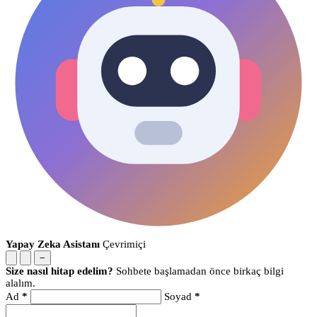
Yapay Zeka Asistanı
Çevrimiçi
−
Size nasıl hitap edelim?
Sohbete başlamadan önce birkaç bilgi
alalım.
Ad
*
Soyad
*