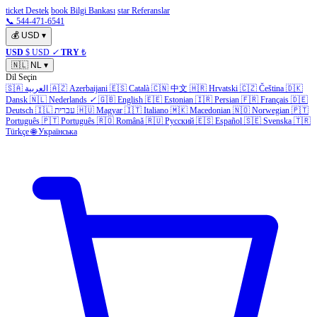
ticket Destek
book Bilgi Bankası
star Referanslar
📞 544-471-6541
💰
USD
▾
USD
$ USD
✓
TRY
₺
🇳🇱
NL
▾
Dil Seçin
🇸🇦
العربية
🇦🇿
Azerbaijani
🇪🇸
Català
🇨🇳
中文
🇭🇷
Hrvatski
🇨🇿
Čeština
🇩🇰
Dansk
🇳🇱
Nederlands
✓
🇬🇧
English
🇪🇪
Estonian
🇮🇷
Persian
🇫🇷
Français
🇩🇪
Deutsch
🇮🇱
עברית
🇭🇺
Magyar
🇮🇹
Italiano
🇲🇰
Macedonian
🇳🇴
Norwegian
🇵🇹
Português
🇵🇹
Português
🇷🇴
Română
🇷🇺
Русский
🇪🇸
Español
🇸🇪
Svenska
🇹🇷
Türkçe
🌐
Українська