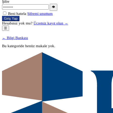
Şifre
👁
Beni hatırla
Şifremi unuttum
Giriş Yap
Hesabınız yok mu?
Ücretsiz kayıt olun →
☰
← Bilgi Bankası
Bu kategoride henüz makale yok.