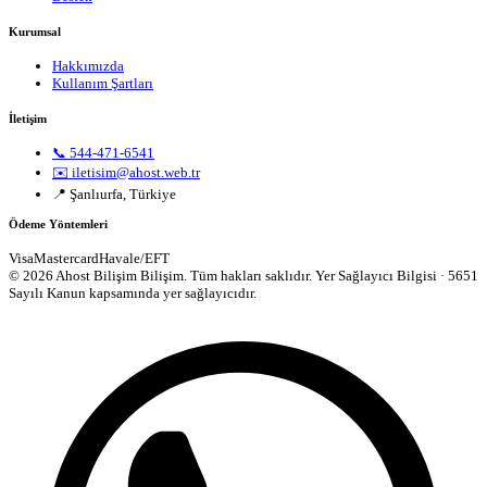
Kurumsal
Hakkımızda
Kullanım Şartları
İletişim
📞 544-471-6541
✉️ iletisim@ahost.web.tr
📍 Şanlıurfa, Türkiye
Ödeme Yöntemleri
Visa
Mastercard
Havale/EFT
© 2026 Ahost Bilişim Bilişim. Tüm hakları saklıdır.
Yer Sağlayıcı Bilgisi · 5651
Sayılı Kanun kapsamında yer sağlayıcıdır.