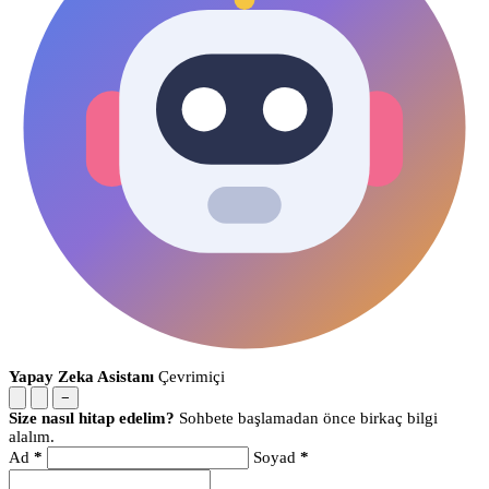
Yapay Zeka Asistanı
Çevrimiçi
−
Size nasıl hitap edelim?
Sohbete başlamadan önce birkaç bilgi
alalım.
Ad
*
Soyad
*