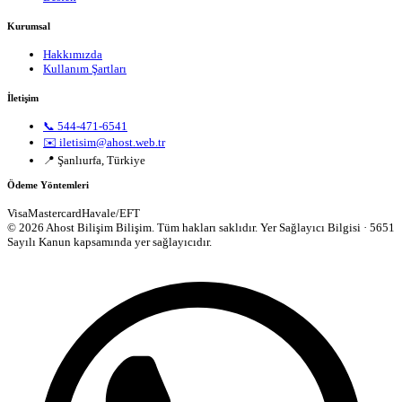
Kurumsal
Hakkımızda
Kullanım Şartları
İletişim
📞 544-471-6541
✉️ iletisim@ahost.web.tr
📍 Şanlıurfa, Türkiye
Ödeme Yöntemleri
Visa
Mastercard
Havale/EFT
© 2026 Ahost Bilişim Bilişim. Tüm hakları saklıdır.
Yer Sağlayıcı Bilgisi · 5651
Sayılı Kanun kapsamında yer sağlayıcıdır.