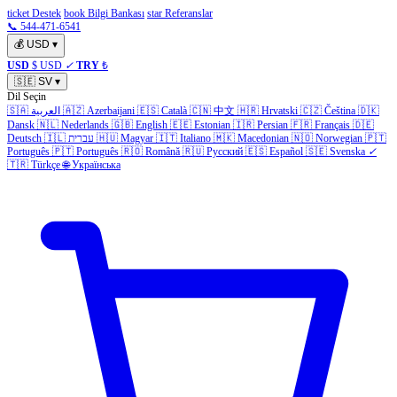
ticket Destek
book Bilgi Bankası
star Referanslar
📞 544-471-6541
💰
USD
▾
USD
$ USD
✓
TRY
₺
🇸🇪
SV
▾
Dil Seçin
🇸🇦
العربية
🇦🇿
Azerbaijani
🇪🇸
Català
🇨🇳
中文
🇭🇷
Hrvatski
🇨🇿
Čeština
🇩🇰
Dansk
🇳🇱
Nederlands
🇬🇧
English
🇪🇪
Estonian
🇮🇷
Persian
🇫🇷
Français
🇩🇪
Deutsch
🇮🇱
עברית
🇭🇺
Magyar
🇮🇹
Italiano
🇲🇰
Macedonian
🇳🇴
Norwegian
🇵🇹
Português
🇵🇹
Português
🇷🇴
Română
🇷🇺
Русский
🇪🇸
Español
🇸🇪
Svenska
✓
🇹🇷
Türkçe
🌐
Українська