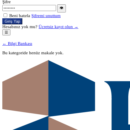
Şifre
👁
Beni hatırla
Şifremi unuttum
Giriş Yap
Hesabınız yok mu?
Ücretsiz kayıt olun →
☰
← Bilgi Bankası
Bu kategoride henüz makale yok.