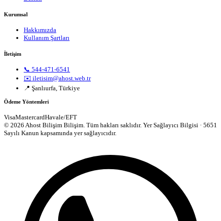
Kurumsal
Hakkımızda
Kullanım Şartları
İletişim
📞 544-471-6541
✉️ iletisim@ahost.web.tr
📍 Şanlıurfa, Türkiye
Ödeme Yöntemleri
Visa
Mastercard
Havale/EFT
© 2026 Ahost Bilişim Bilişim. Tüm hakları saklıdır.
Yer Sağlayıcı Bilgisi · 5651
Sayılı Kanun kapsamında yer sağlayıcıdır.