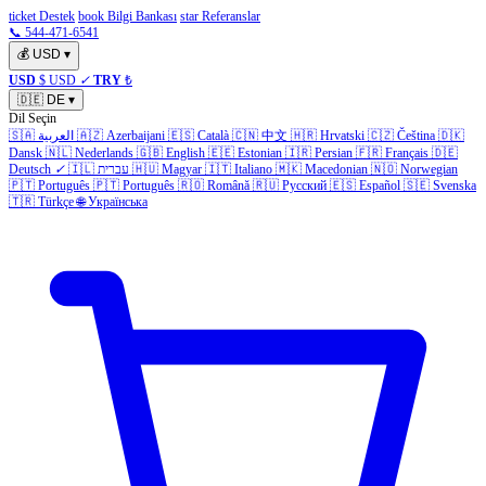
ticket Destek
book Bilgi Bankası
star Referanslar
📞 544-471-6541
💰
USD
▾
USD
$ USD
✓
TRY
₺
🇩🇪
DE
▾
Dil Seçin
🇸🇦
العربية
🇦🇿
Azerbaijani
🇪🇸
Català
🇨🇳
中文
🇭🇷
Hrvatski
🇨🇿
Čeština
🇩🇰
Dansk
🇳🇱
Nederlands
🇬🇧
English
🇪🇪
Estonian
🇮🇷
Persian
🇫🇷
Français
🇩🇪
Deutsch
✓
🇮🇱
עברית
🇭🇺
Magyar
🇮🇹
Italiano
🇲🇰
Macedonian
🇳🇴
Norwegian
🇵🇹
Português
🇵🇹
Português
🇷🇴
Română
🇷🇺
Русский
🇪🇸
Español
🇸🇪
Svenska
🇹🇷
Türkçe
🌐
Українська