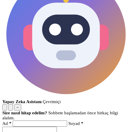
Yapay Zeka Asistanı
Çevrimiçi
−
Size nasıl hitap edelim?
Sohbete başlamadan önce birkaç bilgi
alalım.
Ad
*
Soyad
*