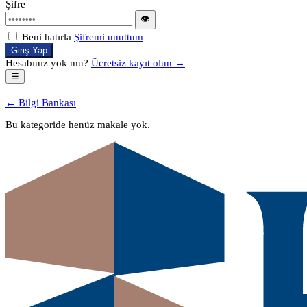
Şifre
👁
Beni hatırla
Şifremi unuttum
Giriş Yap
Hesabınız yok mu?
Ücretsiz kayıt olun →
☰
← Bilgi Bankası
Bu kategoride henüz makale yok.