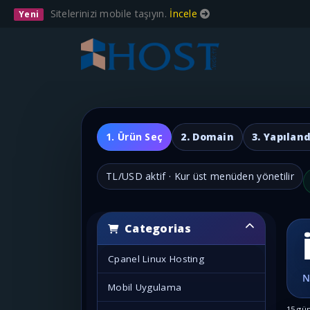
Sitelerinizi mobile taşıyın.
İncele
Yeni
1. Ürün Seç
2. Domain
3. Yapıland
TL/USD aktif · Kur üst menüden yönetilir
Categorias
Cpanel Linux Hosting
Mobil Uygulama
15 gün