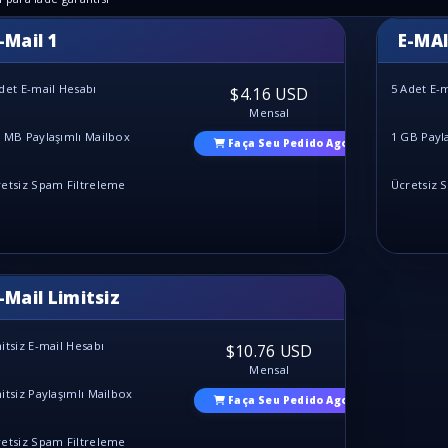
-Mail 1
E-MAI
det E-mail Hesabı
5 Adet E-
$4.16 USD
Mensal
 MB Paylaşımlı Mailbox
1 GB Payl
Faça Seu Pedido Agora
etsiz Spam Filtreleme
Ücretsiz 
-Mail Limitsiz
itsiz E-mail Hesabı
$10.76 USD
Mensal
itsiz Paylaşımlı Mailbox
Faça Seu Pedido Agora
etsiz Spam Filtreleme