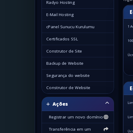
Radyo Hosting
E
E-Mail Hosting
cPanel Sunucu Kurulumu
1 A
Certificados SSL
100
Construtor de Site
Ücr
Backup de Website
Segurança do website
Construtor de Website
E
Lim
Ações
Registrar um novo domínio
Lim
Transferência em um
Ücr