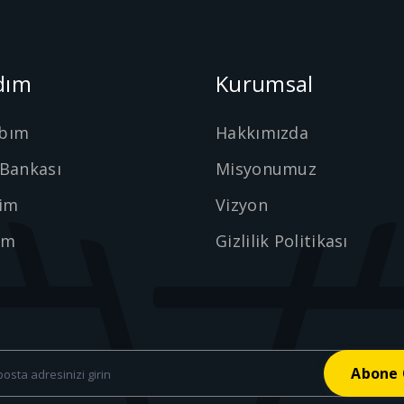
dım
Kurumsal
bım
Hakkımızda
 Bankası
Misyonumuz
şim
Vizyon
ım
Gizlilik Politikası