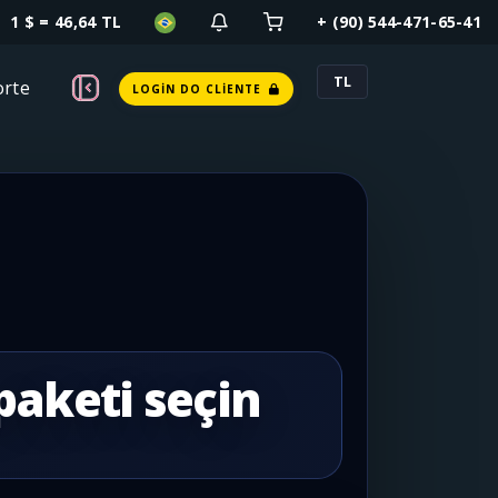
1 $ = 46,64 TL
+ (90) 544-471-65-41
TL
rte
LOGIN DO CLIENTE
paketi seçin