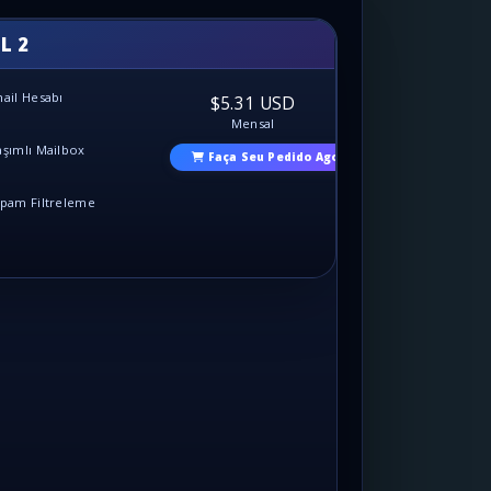
L 2
mail Hesabı
$5.31 USD
Mensal
aşımlı Mailbox
Faça Seu Pedido Agora
Spam Filtreleme