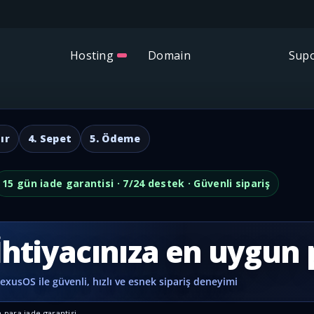
Hosting
Domain
Supo
ır
4. Sepet
5. Ödeme
15 gün iade garantisi · 7/24 destek · Güvenli sipariş
İhtiyacınıza en uygun 
 para iade garantisi