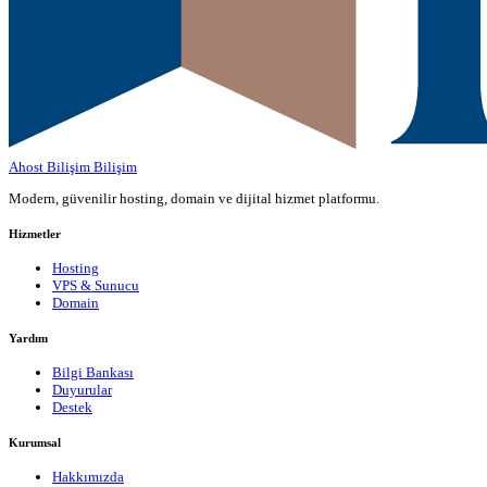
Ahost Bilişim
Bilişim
Modern, güvenilir hosting, domain ve dijital hizmet platformu.
Hizmetler
Hosting
VPS & Sunucu
Domain
Yardım
Bilgi Bankası
Duyurular
Destek
Kurumsal
Hakkımızda