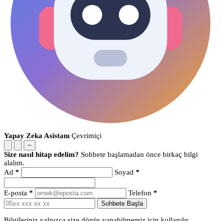
Yapay Zeka Asistanı
Çevrimiçi
−
Size nasıl hitap edelim?
Sohbete başlamadan önce birkaç bilgi
alalım.
Ad
*
Soyad
*
E-posta
*
Telefon
*
Sohbete Başla
Bilgileriniz yalnızca size dönüş yapabilmemiz için kullanılır.