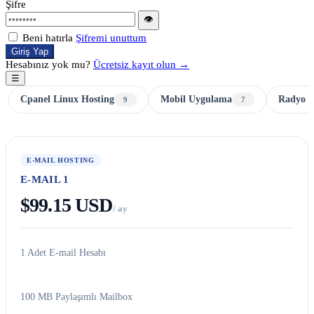
Şifre
👁
Beni hatırla
Şifremi unuttum
Giriş Yap
Hesabınız yok mu?
Ücretsiz kayıt olun →
☰
Cpanel Linux Hosting
Mobil Uygulama
Radyo H
9
7
E-MAIL HOSTING
E-MAIL 1
$99.15 USD
/ ay
1 Adet E-mail Hesabı
100 MB Paylaşımlı Mailbox