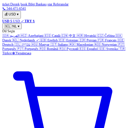
ticket Destek
book Bilgi Bankası
star Referanslar
📞 544-471-6541
💰
USD
▾
USD
$ USD
✓
TRY
₺
🇳🇱
NL
▾
Dil Seçin
🇸🇦
العربية
🇦🇿
Azerbaijani
🇪🇸
Català
🇨🇳
中文
🇭🇷
Hrvatski
🇨🇿
Čeština
🇩🇰
Dansk
🇳🇱
Nederlands
✓
🇬🇧
English
🇪🇪
Estonian
🇮🇷
Persian
🇫🇷
Français
🇩🇪
Deutsch
🇮🇱
עברית
🇭🇺
Magyar
🇮🇹
Italiano
🇲🇰
Macedonian
🇳🇴
Norwegian
🇵🇹
Português
🇵🇹
Português
🇷🇴
Română
🇷🇺
Русский
🇪🇸
Español
🇸🇪
Svenska
🇹🇷
Türkçe
🌐
Українська