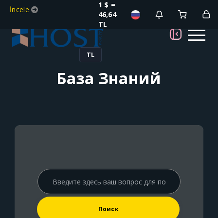
1 $ =
İncele
46,64
TL
TL
База Знаний