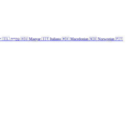
✓
🇮🇱
עברית
🇭🇺
Magyar
🇮🇹
Italiano
🇲🇰
Macedonian
🇳🇴
Norwegian
🇵🇹