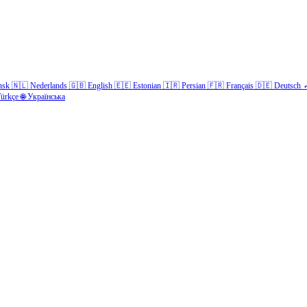
nsk
🇳🇱
Nederlands
🇬🇧
English
🇪🇪
Estonian
🇮🇷
Persian
🇫🇷
Français
🇩🇪
Deutsch
ürkçe
🌐
Українська