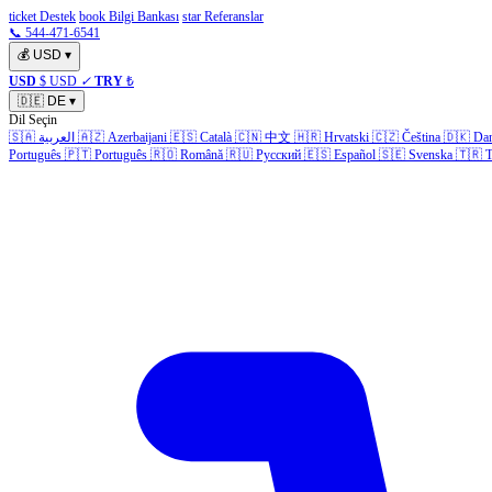
ticket Destek
book Bilgi Bankası
star Referanslar
📞 544-471-6541
💰
USD
▾
USD
$ USD
✓
TRY
₺
🇩🇪
DE
▾
Dil Seçin
🇸🇦
العربية
🇦🇿
Azerbaijani
🇪🇸
Català
🇨🇳
中文
🇭🇷
Hrvatski
🇨🇿
Čeština
🇩🇰
Da
Português
🇵🇹
Português
🇷🇴
Română
🇷🇺
Русский
🇪🇸
Español
🇸🇪
Svenska
🇹🇷
T