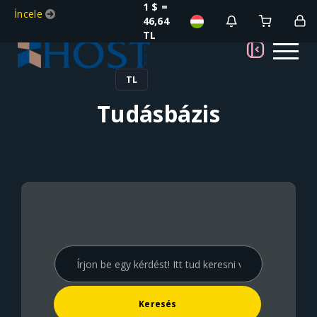
1 $ =
İncele
46,64
TL
TL
Tudásbázis