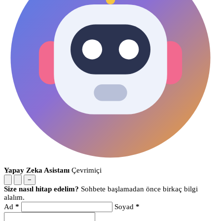
Yapay Zeka Asistanı
Çevrimiçi
−
Size nasıl hitap edelim?
Sohbete başlamadan önce birkaç bilgi
alalım.
Ad
*
Soyad
*