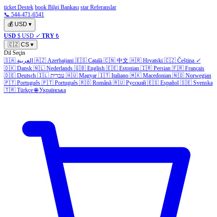
ticket Destek
book Bilgi Bankası
star Referanslar
📞 544-471-6541
💰
USD
▾
USD
$ USD
✓
TRY
₺
🇨🇿
CS
▾
Dil Seçin
🇸🇦
العربية
🇦🇿
Azerbaijani
🇪🇸
Català
🇨🇳
中文
🇭🇷
Hrvatski
🇨🇿
Čeština
✓
🇩🇰
Dansk
🇳🇱
Nederlands
🇬🇧
English
🇪🇪
Estonian
🇮🇷
Persian
🇫🇷
Français
🇩🇪
Deutsch
🇮🇱
עברית
🇭🇺
Magyar
🇮🇹
Italiano
🇲🇰
Macedonian
🇳🇴
Norwegian
🇵🇹
Português
🇵🇹
Português
🇷🇴
Română
🇷🇺
Русский
🇪🇸
Español
🇸🇪
Svenska
🇹🇷
Türkçe
🌐
Українська