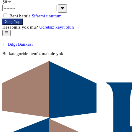
Şifre
👁
Beni hatırla
Şifremi unuttum
Giriş Yap
Hesabınız yok mu?
Ücretsiz kayıt olun →
☰
← Bilgi Bankası
Bu kategoride henüz makale yok.