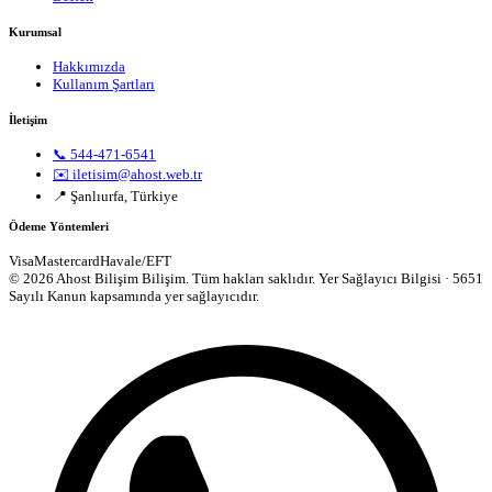
Kurumsal
Hakkımızda
Kullanım Şartları
İletişim
📞 544-471-6541
✉️ iletisim@ahost.web.tr
📍 Şanlıurfa, Türkiye
Ödeme Yöntemleri
Visa
Mastercard
Havale/EFT
© 2026 Ahost Bilişim Bilişim. Tüm hakları saklıdır.
Yer Sağlayıcı Bilgisi · 5651
Sayılı Kanun kapsamında yer sağlayıcıdır.