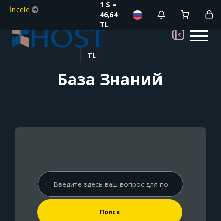
1 $ =
İncele
46,64
TL
TL
База Знаний