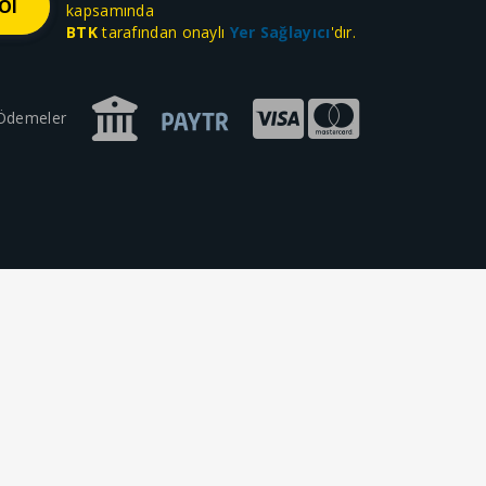
kapsamında
BTK
tarafından onaylı
Yer Sağlayıcı
'dır.
 Ödemeler