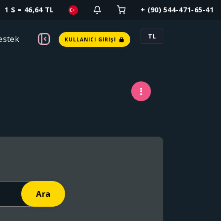
1 $ = 46,64 TL
+ (90) 544-471-65-41
TL
estek
KULLANICI GIRIŞI