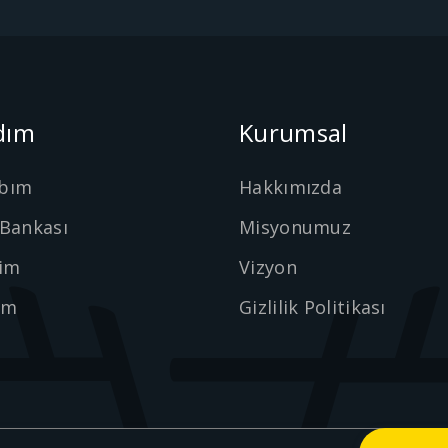
dım
Kurumsal
bım
Hakkımızda
 Bankası
Misyonumuz
şim
Vizyon
ım
Gizlilik Politikası