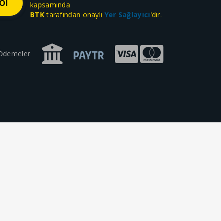
kapsamında
BTK
tarafından onaylı
Yer Sağlayıcı
'dır.
 Ödemeler