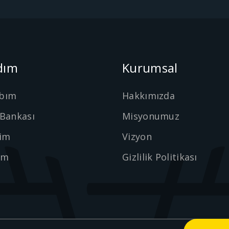
dım
Kurumsal
bım
Hakkımızda
 Bankası
Misyonumuz
şim
Vizyon
ım
Gizlilik Politikası