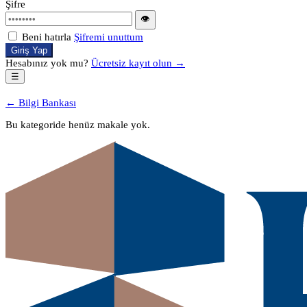
Şifre
👁
Beni hatırla
Şifremi unuttum
Giriş Yap
Hesabınız yok mu?
Ücretsiz kayıt olun →
☰
← Bilgi Bankası
Bu kategoride henüz makale yok.