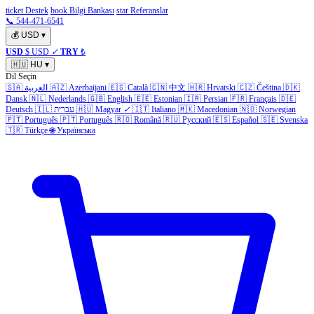
ticket Destek
book Bilgi Bankası
star Referanslar
📞 544-471-6541
💰
USD
▾
USD
$ USD
✓
TRY
₺
🇭🇺
HU
▾
Dil Seçin
🇸🇦
العربية
🇦🇿
Azerbaijani
🇪🇸
Català
🇨🇳
中文
🇭🇷
Hrvatski
🇨🇿
Čeština
🇩🇰
Dansk
🇳🇱
Nederlands
🇬🇧
English
🇪🇪
Estonian
🇮🇷
Persian
🇫🇷
Français
🇩🇪
Deutsch
🇮🇱
עברית
🇭🇺
Magyar
✓
🇮🇹
Italiano
🇲🇰
Macedonian
🇳🇴
Norwegian
🇵🇹
Português
🇵🇹
Português
🇷🇴
Română
🇷🇺
Русский
🇪🇸
Español
🇸🇪
Svenska
🇹🇷
Türkçe
🌐
Українська