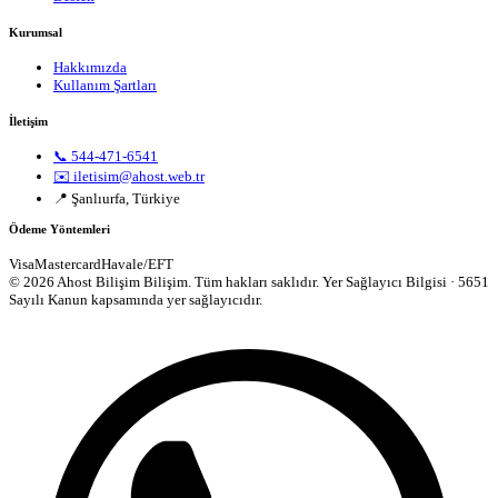
Kurumsal
Hakkımızda
Kullanım Şartları
İletişim
📞 544-471-6541
✉️ iletisim@ahost.web.tr
📍 Şanlıurfa, Türkiye
Ödeme Yöntemleri
Visa
Mastercard
Havale/EFT
© 2026 Ahost Bilişim Bilişim. Tüm hakları saklıdır.
Yer Sağlayıcı Bilgisi · 5651
Sayılı Kanun kapsamında yer sağlayıcıdır.