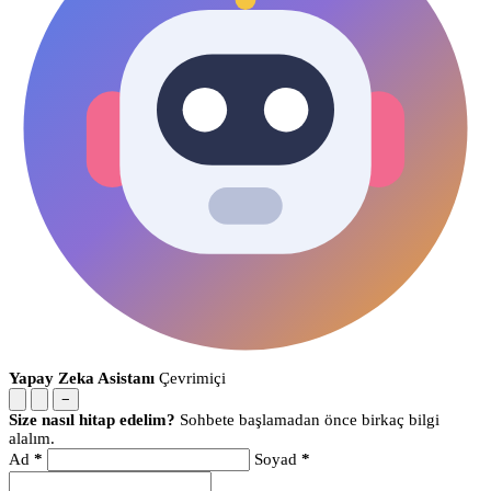
Yapay Zeka Asistanı
Çevrimiçi
−
Size nasıl hitap edelim?
Sohbete başlamadan önce birkaç bilgi
alalım.
Ad
*
Soyad
*