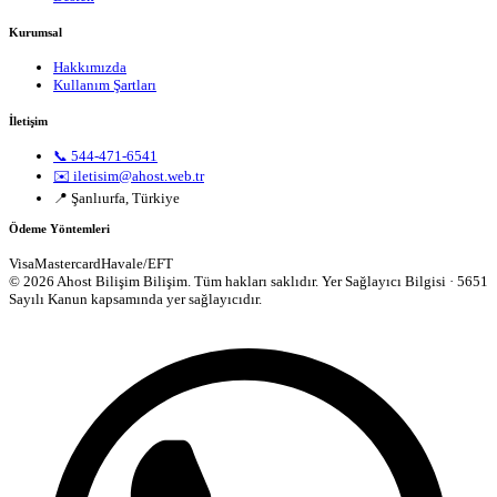
Kurumsal
Hakkımızda
Kullanım Şartları
İletişim
📞 544-471-6541
✉️ iletisim@ahost.web.tr
📍 Şanlıurfa, Türkiye
Ödeme Yöntemleri
Visa
Mastercard
Havale/EFT
© 2026 Ahost Bilişim Bilişim. Tüm hakları saklıdır.
Yer Sağlayıcı Bilgisi · 5651
Sayılı Kanun kapsamında yer sağlayıcıdır.