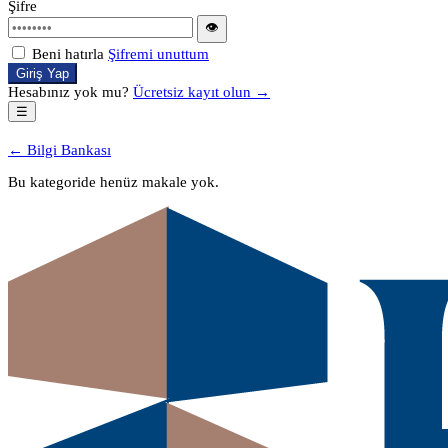
Şifre
👁
Beni hatırla
Şifremi unuttum
Giriş Yap
Hesabınız yok mu?
Ücretsiz kayıt olun →
☰
← Bilgi Bankası
Bu kategoride henüz makale yok.