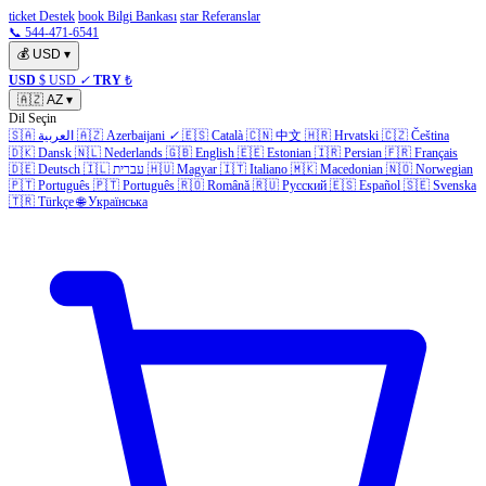
ticket Destek
book Bilgi Bankası
star Referanslar
📞 544-471-6541
💰
USD
▾
USD
$ USD
✓
TRY
₺
🇦🇿
AZ
▾
Dil Seçin
🇸🇦
العربية
🇦🇿
Azerbaijani
✓
🇪🇸
Català
🇨🇳
中文
🇭🇷
Hrvatski
🇨🇿
Čeština
🇩🇰
Dansk
🇳🇱
Nederlands
🇬🇧
English
🇪🇪
Estonian
🇮🇷
Persian
🇫🇷
Français
🇩🇪
Deutsch
🇮🇱
עברית
🇭🇺
Magyar
🇮🇹
Italiano
🇲🇰
Macedonian
🇳🇴
Norwegian
🇵🇹
Português
🇵🇹
Português
🇷🇴
Română
🇷🇺
Русский
🇪🇸
Español
🇸🇪
Svenska
🇹🇷
Türkçe
🌐
Українська