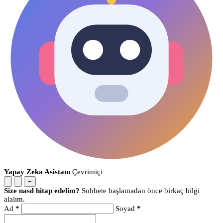
Yapay Zeka Asistanı
Çevrimiçi
−
Size nasıl hitap edelim?
Sohbete başlamadan önce birkaç bilgi
alalım.
Ad
*
Soyad
*