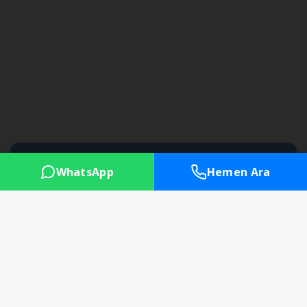
WhatsApp
Hemen Ara
Başlangıç Radyo
Hobi Amaçlı Yayınlar
$11.50 USD
Yıl