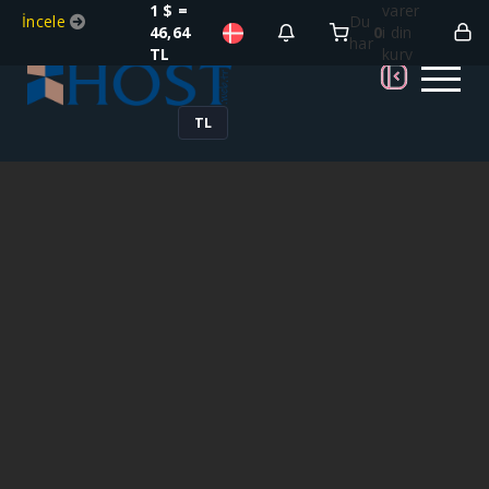
1 $ =
varer
İncele
Du
46,64
0
i din
har
TL
kurv
TL