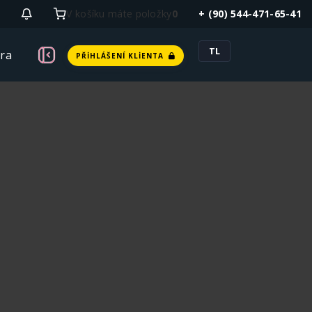
V košíku máte položky
0
+ (90) 544-471-65-41
TL
ra
PŘIHLÁŠENÍ KLIENTA