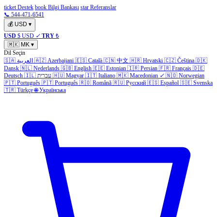
ticket Destek
book Bilgi Bankası
star Referanslar
📞 544-471-6541
💰
USD
▾
USD
$ USD
✓
TRY
₺
🇲🇰
MK
▾
Dil Seçin
🇸🇦
العربية
🇦🇿
Azerbaijani
🇪🇸
Català
🇨🇳
中文
🇭🇷
Hrvatski
🇨🇿
Čeština
🇩🇰
Dansk
🇳🇱
Nederlands
🇬🇧
English
🇪🇪
Estonian
🇮🇷
Persian
🇫🇷
Français
🇩🇪
Deutsch
🇮🇱
עברית
🇭🇺
Magyar
🇮🇹
Italiano
🇲🇰
Macedonian
✓
🇳🇴
Norwegian
🇵🇹
Português
🇵🇹
Português
🇷🇴
Română
🇷🇺
Русский
🇪🇸
Español
🇸🇪
Svenska
🇹🇷
Türkçe
🌐
Українська