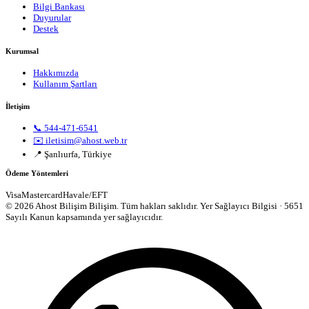
Bilgi Bankası
Duyurular
Destek
Kurumsal
Hakkımızda
Kullanım Şartları
İletişim
📞 544-471-6541
✉️ iletisim@ahost.web.tr
📍 Şanlıurfa, Türkiye
Ödeme Yöntemleri
Visa
Mastercard
Havale/EFT
© 2026 Ahost Bilişim Bilişim. Tüm hakları saklıdır.
Yer Sağlayıcı Bilgisi · 5651
Sayılı Kanun kapsamında yer sağlayıcıdır.