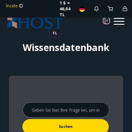
1 $ =
İncele
46,64
TL
TL
Wissensdatenbank