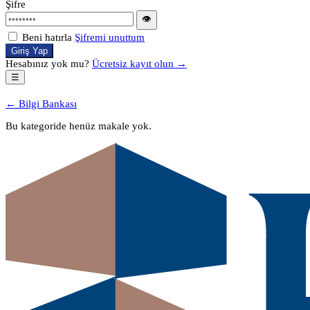
Şifre
👁
Beni hatırla
Şifremi unuttum
Giriş Yap
Hesabınız yok mu?
Ücretsiz kayıt olun →
☰
← Bilgi Bankası
Bu kategoride henüz makale yok.