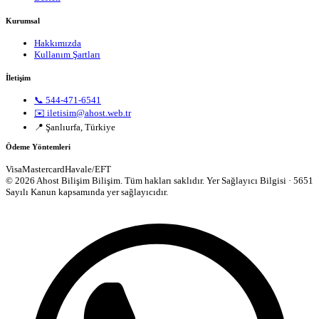
Kurumsal
Hakkımızda
Kullanım Şartları
İletişim
📞 544-471-6541
✉️ iletisim@ahost.web.tr
📍 Şanlıurfa, Türkiye
Ödeme Yöntemleri
Visa
Mastercard
Havale/EFT
© 2026 Ahost Bilişim Bilişim. Tüm hakları saklıdır.
Yer Sağlayıcı Bilgisi · 5651
Sayılı Kanun kapsamında yer sağlayıcıdır.