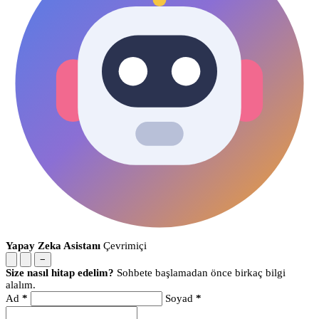
Yapay Zeka Asistanı
Çevrimiçi
−
Size nasıl hitap edelim?
Sohbete başlamadan önce birkaç bilgi
alalım.
Ad
*
Soyad
*