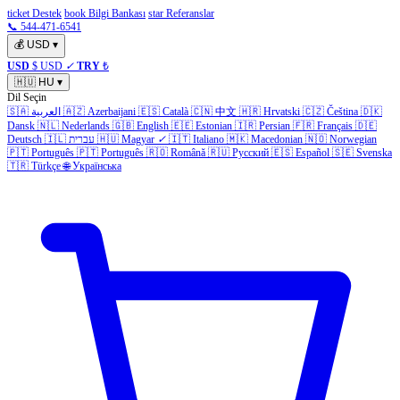
ticket Destek
book Bilgi Bankası
star Referanslar
📞 544-471-6541
💰
USD
▾
USD
$ USD
✓
TRY
₺
🇭🇺
HU
▾
Dil Seçin
🇸🇦
العربية
🇦🇿
Azerbaijani
🇪🇸
Català
🇨🇳
中文
🇭🇷
Hrvatski
🇨🇿
Čeština
🇩🇰
Dansk
🇳🇱
Nederlands
🇬🇧
English
🇪🇪
Estonian
🇮🇷
Persian
🇫🇷
Français
🇩🇪
Deutsch
🇮🇱
עברית
🇭🇺
Magyar
✓
🇮🇹
Italiano
🇲🇰
Macedonian
🇳🇴
Norwegian
🇵🇹
Português
🇵🇹
Português
🇷🇴
Română
🇷🇺
Русский
🇪🇸
Español
🇸🇪
Svenska
🇹🇷
Türkçe
🌐
Українська