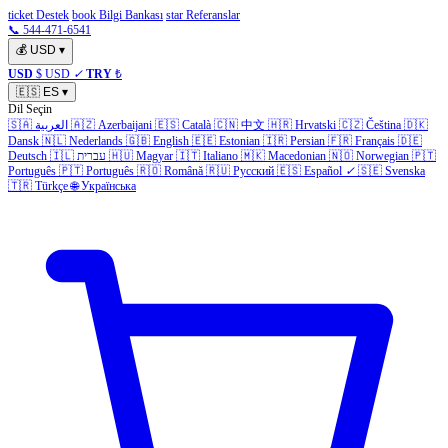
ticket Destek
book Bilgi Bankası
star Referanslar
📞 544-471-6541
💰
USD
▾
USD
$ USD
✓
TRY
₺
🇪🇸
ES
▾
Dil Seçin
🇸🇦
العربية
🇦🇿
Azerbaijani
🇪🇸
Català
🇨🇳
中文
🇭🇷
Hrvatski
🇨🇿
Čeština
🇩🇰
Dansk
🇳🇱
Nederlands
🇬🇧
English
🇪🇪
Estonian
🇮🇷
Persian
🇫🇷
Français
🇩🇪
Deutsch
🇮🇱
עברית
🇭🇺
Magyar
🇮🇹
Italiano
🇲🇰
Macedonian
🇳🇴
Norwegian
🇵🇹
Português
🇵🇹
Português
🇷🇴
Română
🇷🇺
Русский
🇪🇸
Español
✓
🇸🇪
Svenska
🇹🇷
Türkçe
🌐
Українська