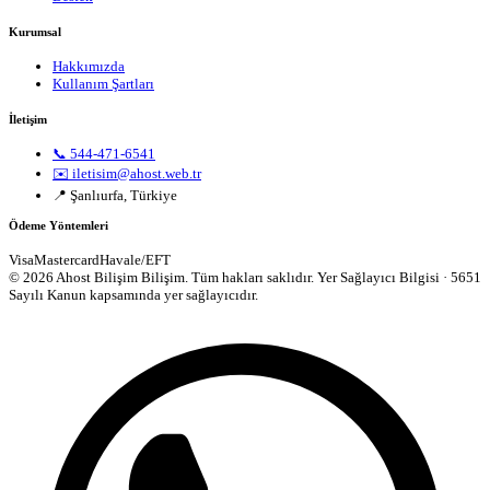
Kurumsal
Hakkımızda
Kullanım Şartları
İletişim
📞 544-471-6541
✉️ iletisim@ahost.web.tr
📍 Şanlıurfa, Türkiye
Ödeme Yöntemleri
Visa
Mastercard
Havale/EFT
© 2026 Ahost Bilişim Bilişim. Tüm hakları saklıdır.
Yer Sağlayıcı Bilgisi · 5651
Sayılı Kanun kapsamında yer sağlayıcıdır.