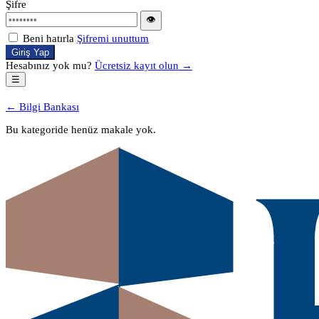
Şifre
👁
Beni hatırla
Şifremi unuttum
Giriş Yap
Hesabınız yok mu?
Ücretsiz kayıt olun →
☰
← Bilgi Bankası
Bu kategoride henüz makale yok.