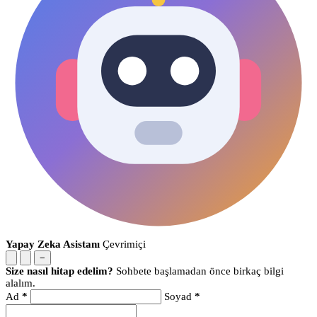
Yapay Zeka Asistanı
Çevrimiçi
−
Size nasıl hitap edelim?
Sohbete başlamadan önce birkaç bilgi
alalım.
Ad
*
Soyad
*