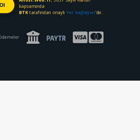
kapsamında
BTK
tarafından onaylı
Yer Sağlayıcı
'dır.
 Ödemeler