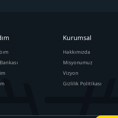
dım
Kurumsal
bım
Hakkımızda
 Bankası
Misyonumuz
şim
Vizyon
ım
Gizlilik Politikası