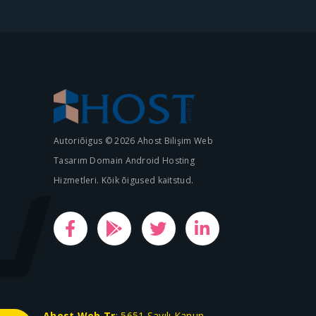
Autoriõigus © 2026 Ahost Bilişim Web
Tasarım Domain Android Hosting
Hizmetleri. Kõik õigused kaitstud.
Ahost.Web.Tr
; 5651 Sayılı Kanun