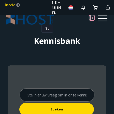
1 $ =
İncele
46,64
TL
TL
Kennisbank