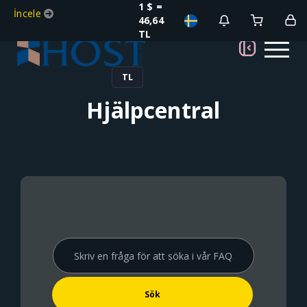
1 $ =
İncele
46,64
TL
TL
Hjälpcentral