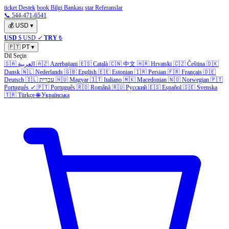
ticket Destek
book Bilgi Bankası
star Referanslar
📞 544-471-6541
💰
USD
▾
USD
$ USD
✓
TRY
₺
🇵🇹
PT
▾
Dil Seçin
🇸🇦
العربية
🇦🇿
Azerbaijani
🇪🇸
Català
🇨🇳
中文
🇭🇷
Hrvatski
🇨🇿
Čeština
🇩🇰
Dansk
🇳🇱
Nederlands
🇬🇧
English
🇪🇪
Estonian
🇮🇷
Persian
🇫🇷
Français
🇩🇪
Deutsch
🇮🇱
עברית
🇭🇺
Magyar
🇮🇹
Italiano
🇲🇰
Macedonian
🇳🇴
Norwegian
🇵🇹
Português
✓
🇵🇹
Português
🇷🇴
Română
🇷🇺
Русский
🇪🇸
Español
🇸🇪
Svenska
🇹🇷
Türkçe
🌐
Українська