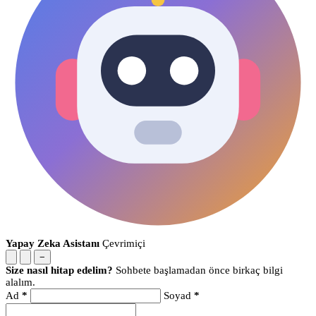
Yapay Zeka Asistanı
Çevrimiçi
−
Size nasıl hitap edelim?
Sohbete başlamadan önce birkaç bilgi
alalım.
Ad
*
Soyad
*