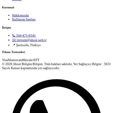
Kurumsal
Hakkımızda
Kullanım Şartları
İletişim
📞 544-471-6541
✉️ iletisim@ahost.web.tr
📍 Şanlıurfa, Türkiye
Ödeme Yöntemleri
Visa
Mastercard
Havale/EFT
© 2026 Ahost Bilişim Bilişim. Tüm hakları saklıdır.
Yer Sağlayıcı Bilgisi · 5651
Sayılı Kanun kapsamında yer sağlayıcıdır.