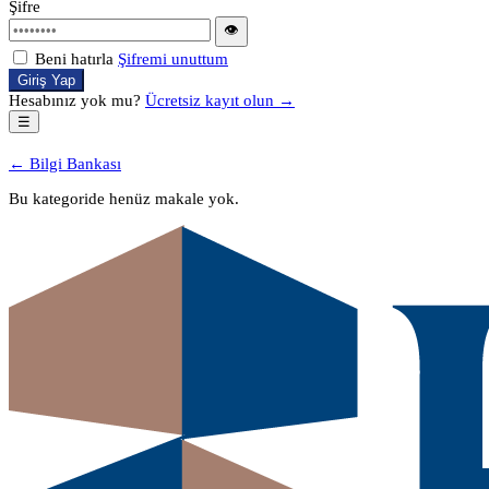
Şifre
👁
Beni hatırla
Şifremi unuttum
Giriş Yap
Hesabınız yok mu?
Ücretsiz kayıt olun →
☰
← Bilgi Bankası
Bu kategoride henüz makale yok.