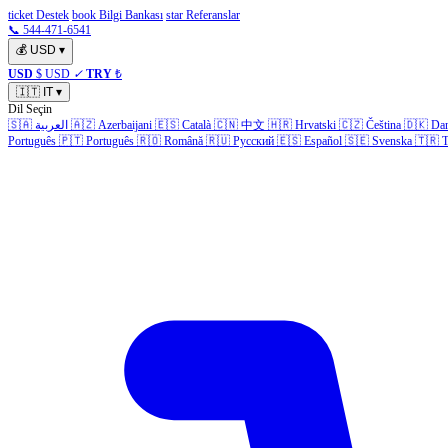
ticket Destek
book Bilgi Bankası
star Referanslar
📞 544-471-6541
💰
USD
▾
USD
$ USD
✓
TRY
₺
🇮🇹
IT
▾
Dil Seçin
🇸🇦
العربية
🇦🇿
Azerbaijani
🇪🇸
Català
🇨🇳
中文
🇭🇷
Hrvatski
🇨🇿
Čeština
🇩🇰
Da
Português
🇵🇹
Português
🇷🇴
Română
🇷🇺
Русский
🇪🇸
Español
🇸🇪
Svenska
🇹🇷
T