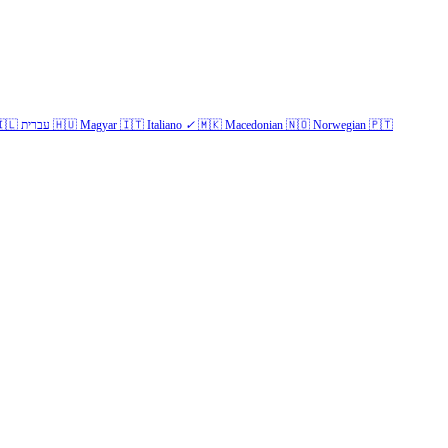
🇱
עברית
🇭🇺
Magyar
🇮🇹
Italiano
✓
🇲🇰
Macedonian
🇳🇴
Norwegian
🇵🇹