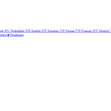
nsk
🇳🇱
Nederlands
🇬🇧
English
🇪🇪
Estonian
🇮🇷
Persian
🇫🇷
Français
🇩🇪
Deutsch

ürkçe
🌐
Українська