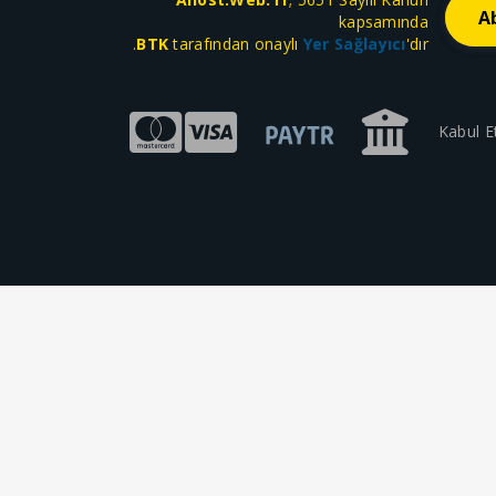
kapsamında
BTK
tarafından onaylı
Yer Sağlayıcı
'dır.
Kabul E