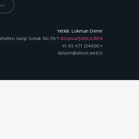
Yetkili: Lokman Demir
ahallesi Garip Sokak No:39/1
Bozova/ŞANLIURFA
+90(544) 471 65 41
iletisim@ahost.web.tr