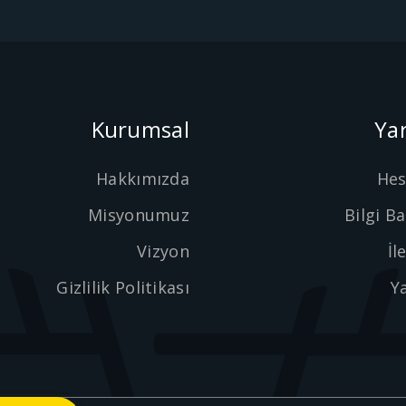
Kurumsal
Ya
Hakkımızda
He
Misyonumuz
Bilgi B
Vizyon
İl
Gizlilik Politikası
Y