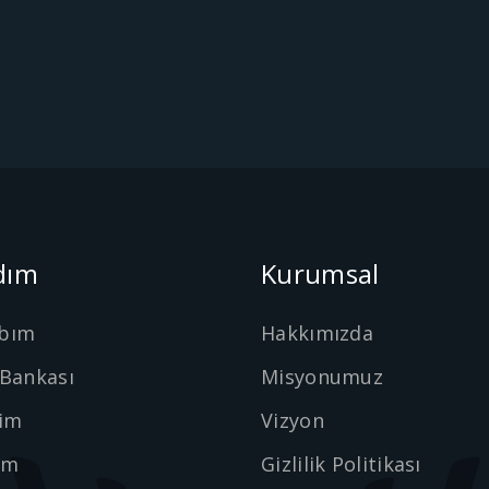
dım
Kurumsal
bım
Hakkımızda
 Bankası
Misyonumuz
şim
Vizyon
ım
Gizlilik Politikası